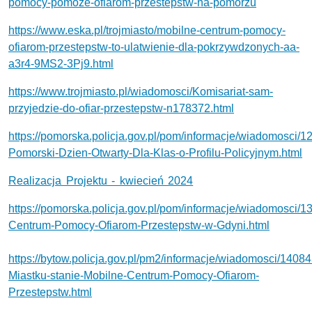
pomocy-pomoze-ofiarom-przestepstw-na-pomorzu
https://www.eska.pl/trojmiasto/mobilne-centrum-pomocy-
ofiarom-przestepstw-to-ulatwienie-dla-pokrzywdzonych-aa-
a3r4-9MS2-3Pj9.html
https://www.trojmiasto.pl/wiadomosci/Komisariat-sam-
przyjedzie-do-ofiar-przestepstw-n178372.html
https://pomorska.policja.gov.pl/pom/informacje/wiadomosci/12
Pomorski-Dzien-Otwarty-Dla-Klas-o-Profilu-Policyjnym.html
Realizacja Projektu - kwiecień 2024
https://pomorska.policja.gov.pl/pom/informacje/wiadomosci/1
Centrum-Pomocy-Ofiarom-Przestepstw-w-Gdyni.html
https://bytow.policja.gov.pl/pm2/informacje/wiadomosci/1408
Miastku-stanie-Mobilne-Centrum-Pomocy-Ofiarom-
Przestepstw.html