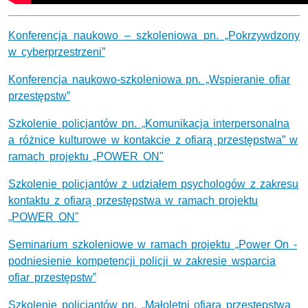
Konferencja naukowo – szkoleniowa pn. „Pokrzywdzony
w cyberprzestrzeni”
Konferencja naukowo-szkoleniowa pn. „Wspieranie ofiar
przestępstw”
Szkolenie policjantów pn. „Komunikacja interpersonalna
a różnice kulturowe w kontakcie z ofiarą przestępstwa” w
ramach projektu „POWER ON"
Szkolenie policjantów z udziałem psychologów z zakresu
kontaktu z ofiarą przestępstwa w ramach projektu
„POWER ON"
Seminarium szkoleniowe w ramach projektu „Power On -
podniesienie kompetencji policji w zakresie wsparcia
ofiar przestępstw”
Szkolenie policjantów pn. „Małoletni ofiara przestępstwa