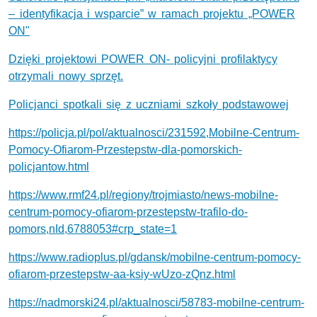
– identyfikacja i wsparcie” w ramach projektu „POWER
ON"
Dzięki projektowi POWER ON- policyjni profilaktycy
otrzymali nowy sprzęt.
Policjanci spotkali się z uczniami szkoły podstawowej
https://policja.pl/pol/aktualnosci/231592,Mobilne-Centrum-
Pomocy-Ofiarom-Przestepstw-dla-pomorskich-
policjantow.html
https://www.rmf24.pl/regiony/trojmiasto/news-mobilne-
centrum-pomocy-ofiarom-przestepstw-trafilo-do-
pomors,nId,6788053#crp_state=1
https://www.radioplus.pl/gdansk/mobilne-centrum-pomocy-
ofiarom-przestepstw-aa-ksiy-wUzo-zQnz.html
https://nadmorski24.pl/aktualnosci/58783-mobilne-centrum-