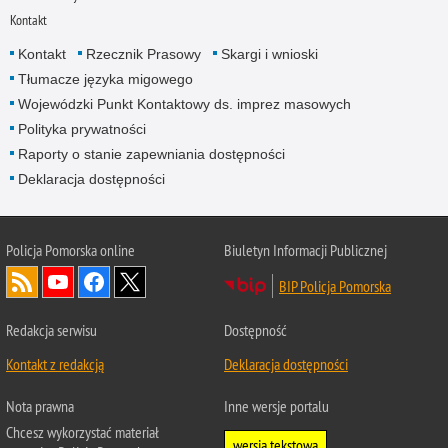
Kontakt
Kontakt
Rzecznik Prasowy
Skargi i wnioski
Tłumacze języka migowego
Wojewódzki Punkt Kontaktowy ds. imprez masowych
Polityka prywatności
Raporty o stanie zapewniania dostępności
Deklaracja dostępności
Policja Pomorska online
Biuletyn Informacji Publicznej
BIP Policja Pomorska
Redakcja serwisu
Dostępność
Kontakt z redakcją
Deklaracja dostępności
Nota prawna
Inne wersje portalu
Chcesz wykorzystać materiał
wersja tekstowa