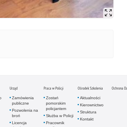
Urząd
Praca w Policji
Ośrodek Szkolenia
Ochrona D
o
Zamówienia
Zostań
Aktualności
publiczne
pomorskim
Kierownictwo
policjantem
Pozwolenia na
Struktura
broń
Służba w Policji
Kontakt
Licencja
Pracownik