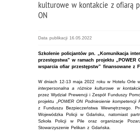
kulturowe w kontakcie z ofiarą 
ON
Data publikacji 16.05.2022
Szkolenie policjantów pn. „Komunikacja inte
przestępstwa” w ramach projektu „POWER ON
wsparcia ofiar przestępstw” finansowane z
W dniach 12-13 maja 2022 roku w Hotelu Orle w
interpersonalna a różnice kulturowe w
kontakc
przez Wydział Prewencji i Zespół Funduszy Po
projektu „
POWER ON Podniesienie kompetencji Pol
z Funduszu Bezpieczeństwa Wewnętrznego. Proj
Wojewódzka Policji w Gdańsku, natomiast part
Szkoła Policji w Pile oraz organizacje Poz
Stowarzyszenie Pelikan z Gdańska.