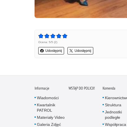
Ocena: 5/5 (2)
Udostępnij
Udostępnij
Informacje
WSTĄP DO POLICJI!
Komenda
Wiadomości
Kierownictw
Kwartalnik
Struktura
PATROL
Jednostki
Materiały Video
podległe
Galeria Zdjęć
Współpraca