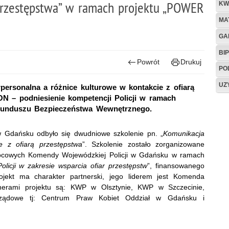
przestępstwa” w ramach projektu „POWER
KW
MA
GA
BIP
Powrót
Drukuj
PO
UZ
rpersonalna a różnice kulturowe w kontakcie z ofiarą
 – podniesienie kompetencji Policji w ramach
 Funduszu Bezpieczeństwa Wewnętrznego.
 Gdańsku odbyło się dwudniowe szkolenie pn. „
Komunikacja
ie z ofiarą przestępstwa
”. Szkolenie zostało zorganizowane
mocowych Komendy Wojewódzkiej Policji w Gdańsku w ramach
icji w zakresie wsparcia ofiar przestępstw
”, finansowanego
ekt ma charakter partnerski, jego liderem jest Komenda
nerami projektu są: KWP w Olsztynie, KWP w Szczecinie,
arządowe tj: Centrum Praw Kobiet Oddział w Gdańsku i