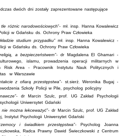
odczas dwóch dni zostały zaprezentowane następujące
 tle różnic narodowościowych
”- mł. insp. Hanna Kowalewicz
olicji w Gdańsku ds. Ochrony Praw Człowieka
kładzie studium przypadku”
mł. insp. Hanna Kowalewicz -
icji w Gdańsku ds. Ochrony Praw Człowieka
 religią, a bezpieczeństwem”-
dr Magdalena El Ghamari -
ulturowego, islamu, prowadzenia operacji militarnych w
 Risk Area - Pracownik Instytutu Nauk Politycznych i
itas w Warszawie
takcie z ofiarą przestępstwa”-
st.sierż. Weronika Bugaj -
owodzenia Szkoły Policji w Pile, psycholog policyjny
znawcze”-
dr Marcin Szulc, prof. UG Zakład Psychologii
sychologii Uniwersytet Gdański
ch nie można lekceważyć”-
dr Marcin Szulc, prof. UG Zakład
, Instytut Psychologii Uniwersytet Gdański
rzemocy i świadkiem przestępstwa”-
Psycholog Joanna
ieczkowska, Radca Prawny Dawid Świeczkowski z Centrum