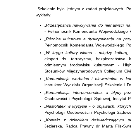
Szkolenie było jednym z zadań projektowych. P
wykłady:
„
Przestępstwa nawoływania do nienawiści na
- Pełnomocnik Komendanta Wojewódzkiego P
„Różnice kulturowe a dyskryminacja na przy
Pełnomocnik Komendanta Wojewódzkiego Pol
„W kręgu kultury islamu - między kulturą,
ekspert ds. terroryzmu, bezpieczeństwa k
odmiennym środowisku kulturowym - High
Stosunków Międzynarodowych Collegium Civ
„Komunikacja werbalna i niewerbalna w kon
instruktor Wydziału Organizacji Szkolenia i D
„Komunikacja interpersonalna, a błędy po
Osobowości i Psychologii Sądowej, Instytut P
„Nastolatek w kryzysie - o objawach, który
Psychologii Osobowości i Psychologii Sądowej
„Kontakt z dzieckiem doświadczającym p
Jezierska, Radca Prawny dr Marta Flis-Św