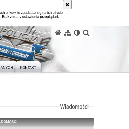
ych plików, to zgadzasz się na ich użycie
. Brak zmiany ustawienia przeglądarki
otwórz wysz
DANYCH
KONTAKT
Wiadomości
ADOMOŚCI