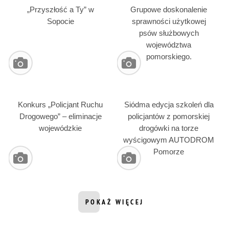
„Przyszłość a Ty” w
Grupowe doskonalenie
Sopocie
sprawności użytkowej
psów służbowych
województwa
pomorskiego.
Konkurs „Policjant Ruchu
Siódma edycja szkoleń dla
Drogowego” – eliminacje
policjantów z pomorskiej
wojewódzkie
drogówki na torze
wyścigowym AUTODROM
Pomorze
POKAŻ WIĘCEJ
INFORMACJI Z DZIAŁU GALERIE ZD