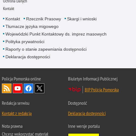
Ochrona Danych
Kontakt
Kontakt
Rzecznik Prasowy
Skargi i wnioski
Tłumacze języka migowego
Wojewódzki Punkt Kontaktowy ds. imprez masowych
Polityka prywatności
Raporty o stanie zapewniania dostępności
Deklaracja dostępności
Policja Pomorska online
Biuletyn Informacji Publicznej
BIP Policja Pomorska
Redakcja serwisu
Dostępność
Kontakt z redakcją
Deklaracja dostępności
Nota prawna
Inne wersje portalu
Chcesz wykorzystać materiał