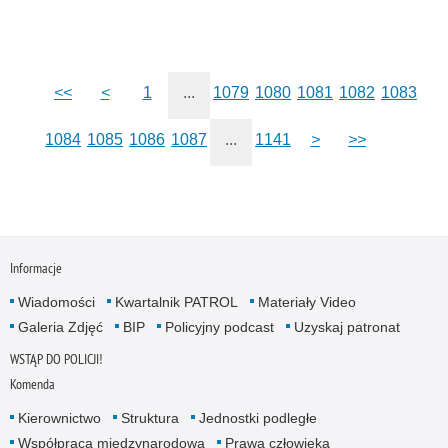
<<
<
1
...
1079
1080
1081
1082
1083
1084
1085
1086
1087
...
1141
>
>>
Informacje
Wiadomości
Kwartalnik PATROL
Materiały Video
Galeria Zdjęć
BIP
Policyjny podcast
Uzyskaj patronat
WSTĄP DO POLICJI!
Komenda
Kierownictwo
Struktura
Jednostki podległe
Współpraca międzynarodowa
Prawa człowieka