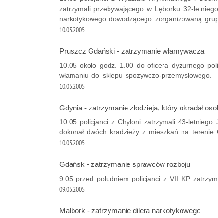
zatrzymali przebywającego w Lęborku 32-letnieg
narkotykowego dowodzącego zorganizowaną grupą
10.05.2005
Pruszcz Gdański - zatrzymanie włamywacza
10.05 około godz. 1.00 do oficera dyżurnego poli
włamaniu do sklepu spożywczo-przemysłowego.
10.05.2005
Gdynia - zatrzymanie złodzieja, który okradał o
10.05 policjanci z Chyloni zatrzymali 43-letnieg
dokonał dwóch kradzieży z mieszkań na terenie C
10.05.2005
Gdańsk - zatrzymanie sprawców rozboju
9.05 przed południem policjanci z VII KP zatrzyma
09.05.2005
Malbork - zatrzymanie dilera narkotykowego