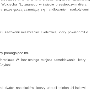
o Wojciecha N., znanego w świecie przestępczym dilera
 przestępczą zajmującą się handlowaniem narkotykami.
cji zadzwonił mieszkaniec Bielkówka, który powiadomił o
soby pomagające mu
o Jarosława W. bez stałego miejsca zameldowania, który
hyloni.
li dwóch nastolatków, którzy ukradli telefon 14-latkowi.