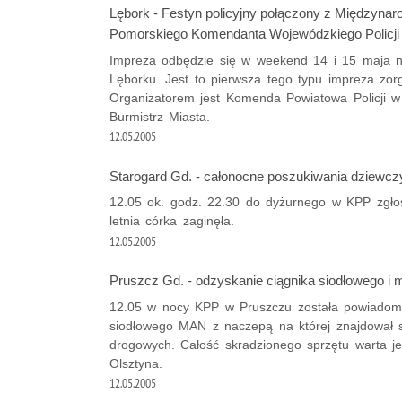
Lębork - Festyn policyjny połączony z Między
Pomorskiego Komendanta Wojewódzkiego Policj
Impreza odbędzie się w weekend 14 i 15 maja n
Lęborku. Jest to pierwsza tego typu impreza zo
Organizatorem jest Komenda Powiatowa Policji w
Burmistrz Miasta.
12.05.2005
Starogard Gd. - całonocne poszukiwania dziewczy
12.05 ok. godz. 22.30 do dyżurnego w KPP zgłosiła
letnia córka zaginęła.
12.05.2005
Pruszcz Gd. - odzyskanie ciągnika siodłowego i 
12.05 w nocy KPP w Pruszczu została powiadomio
siodłowego MAN z naczepą na której znajdował 
drogowych. Całość skradzionego sprzętu warta je
Olsztyna.
12.05.2005