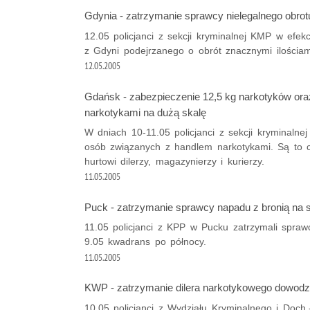
Gdynia - zatrzymanie sprawcy nielegalnego obrot
12.05 policjanci z sekcji kryminalnej KMP w efek
z Gdyni podejrzanego o obrót znacznymi ilościa
12.05.2005
Gdańsk - zabezpieczenie 12,5 kg narkotyków or
narkotykami na dużą skalę
W dniach 10-11.05 policjanci z sekcji kryminaln
osób związanych z handlem narkotykami. Są to c
hurtowi dilerzy, magazynierzy i kurierzy.
11.05.2005
Puck - zatrzymanie sprawcy napadu z bronią na 
11.05 policjanci z KPP w Pucku zatrzymali spra
9.05 kwadrans po północy.
11.05.2005
KWP - zatrzymanie dilera narkotykowego dowod
10.05 policjanci z Wydziału Kryminalnego i Doch