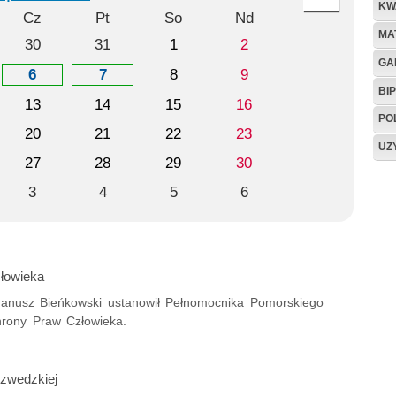
KW
Cz
Pt
So
Nd
MA
30
31
1
2
GA
6
7
8
9
BIP
13
14
15
16
PO
20
21
22
23
UZ
27
28
29
30
3
4
5
6
łowieka
Janusz Bieńkowski ustanowił Pełnomocnika Pomorskiego
rony Praw Człowieka.
szwedzkiej