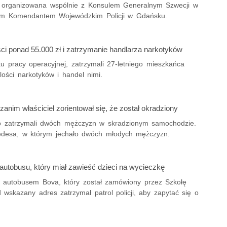
a organizowana wspólnie z Konsulem Generalnym Szwecji w
im Komendantem Wojewódzkim Policji w Gdańsku.
i ponad 55.000 zł i zatrzymanie handlarza narkotyków
ku pracy operacyjnej, zatrzymali 27-letniego mieszkańca
ości narkotyków i handel nimi.
anim właściciel zorientował się, że został okradziony
wo zatrzymali dwóch mężczyzn w skradzionym samochodzie.
rcedesa, w którym jechało dwóch młodych mężczyzn.
utobusu, który miał zawieść dzieci na wycieczkę
ący autobusem Bova, który został zamówiony przez Szkołę
wskazany adres zatrzymał patrol policji, aby zapytać się o