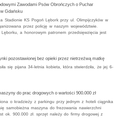
narodowymi Zawodami Psów Obrończych o Puchar
i w Gdańsku
a Stadionie KS Pogoń Lębork przy ul. Olimpijczyków w
rganizowana przez policję w naszym województwie.
 Lęborku, a honorowym patronem przedsięwzięcia jest
nki pozostawionej bez opieki przez nietrzeźwą matkę
 się pijana 34-letnia kobieta, która stwierdziła, że jej 6-
maszyny do prac drogowych o wartości 900.000 zł
na o kradzieży z parkingu przy jednym z hoteli ciągnika
się samobieżna maszyna do frezowania nawierzchni
st ok. 900.000 zł. sprzęt należy do firmy drogowej z