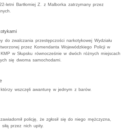
-letni Bartłomiej Z. z Malborka zatrzymany przez
jnych.
kotykami
upy do zwalczania przestępczości narkotykowej Wydziału
tworzonej przez Komendanta Wojewódzkiego Policji w
ej KMP w Słupsku równocześnie w dwóch różnych miejscach
ących się dwoma samochodami.
e
, którzy wszczęli awanturę w jednym z barów.
awiadomił policję, że zgłosił się do niego mężczyzna,
 siłą przez nich upity.