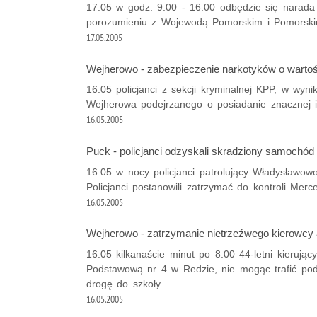
17.05 w godz. 9.00 - 16.00 odbędzie się narad
porozumieniu z Wojewodą Pomorskim i Pomorsk
17.05.2005
Wejherowo - zabezpieczenie narkotyków o wartośc
16.05 policjanci z sekcji kryminalnej KPP, w wyni
Wejherowa podejrzanego o posiadanie znacznej il
16.05.2005
Puck - policjanci odzyskali skradziony samochód z
16.05 w nocy policjanci patrolujący Władysławo
Policjanci postanowili zatrzymać do kontroli Me
16.05.2005
Wejherowo - zatrzymanie nietrzeźwego kierowcy a
16.05 kilkanaście minut po 8.00 44-letni kieruj
Podstawową nr 4 w Redzie, nie mogąc trafić pod 
drogę do szkoły.
16.05.2005