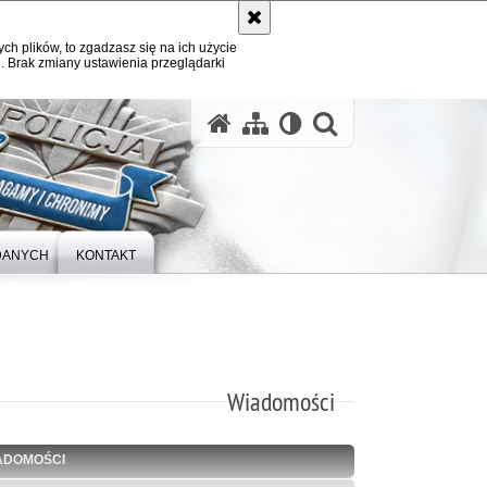
ych plików, to zgadzasz się na ich użycie
. Brak zmiany ustawienia przeglądarki
otwórz wysz
DANYCH
KONTAKT
Wiadomości
ADOMOŚCI