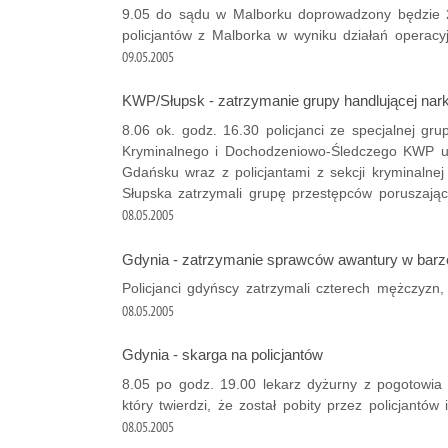
9.05 do sądu w Malborku doprowadzony będzie 22
policjantów z Malborka w wyniku działań operacy
09.05.2005
KWP/Słupsk - zatrzymanie grupy handlującej nar
8.06 ok. godz. 16.30 policjanci ze specjalnej gr
Kryminalnego i Dochodzeniowo-Śledczego KWP u
Gdańsku wraz z policjantami z sekcji kryminaln
Słupska zatrzymali grupę przestępców poruszaj
08.05.2005
Gdynia - zatrzymanie sprawców awantury w barz
Policjanci gdyńscy zatrzymali czterech mężczyzn
08.05.2005
Gdynia - skarga na policjantów
8.05 po godz. 19.00 lekarz dyżurny z pogotowia z
który twierdzi, że został pobity przez policjantów i
08.05.2005