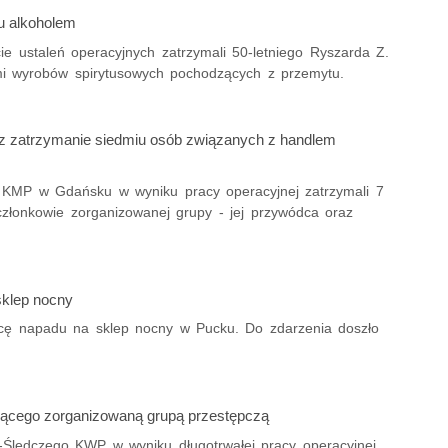
u alkoholem
cie ustaleń operacyjnych zatrzymali 50-letniego Ryszarda Z.
mi wyrobów spirytusowych pochodzących z przemytu.
az zatrzymanie siedmiu osób związanych z handlem
ej KMP w Gdańsku w wyniku pracy operacyjnej zatrzymali 7
złonkowie zorganizowanej grupy - jej przywódca oraz
sklep nocny
wcę napadu na sklep nocny w Pucku. Do zdarzenia doszło
zącego zorganizowaną grupą przestępczą
.-Śledczego KWP w wyniku długotrwałej pracy operacyjnej