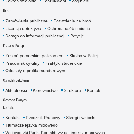
Zakres działania
Poszukiwani
Zaginieni
Urząd
Zamówienia publiczne
Pozwolenia na broń
Licencja detektywa
Ochrona osób i mienia
Dostęp do informacji publicznej
Petycje
Praca w Policji
Zostań pomorskim policjantem
Służba w Policji
Pracownik cywilny
Praktyki studenckie
Oddziały o profilu mundurowym
Ośrodek Szkolenia
Aktualności
Kierownictwo
Struktura
Kontakt
Ochrona Danych
Kontakt
Kontakt
Rzecznik Prasowy
Skargi i wnioski
Tłumacze języka migowego
Wojewódzki Punkt Kontaktowy ds. imprez masowych