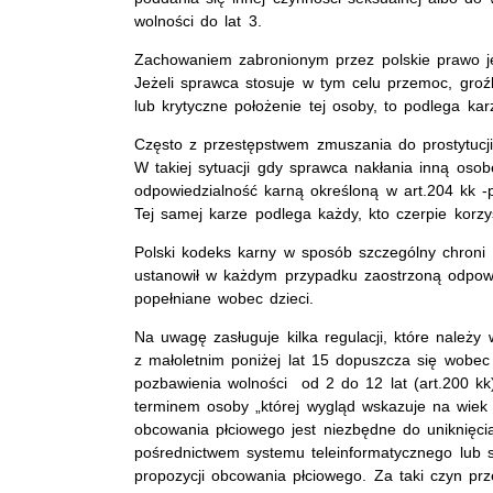
wolności do lat 3.
Zachowaniem zabronionym przez polskie prawo jes
Jeżeli sprawca stosuje w tym celu przemoc, groź
lub krytyczne położenie tej osoby, to podlega ka
Często z przestępstwem zmuszania do prostytucji
W takiej sytuacji gdy sprawca nakłania inną osobę
odpowiedzialność karną określoną w art.204 kk -
Tej samej karze podlega każdy, kto czerpie korzy
Polski kodeks karny w sposób szczególny chroni
ustanowił w każdym przypadku zaostrzoną odpow
popełniane wobec dzieci.
Na uwagę zasługuje kilka regulacji, które należy
z małoletnim poniżej lat 15 dopuszcza się wobec 
pozbawienia wolności od 2 do 12 lat (art.200 kk
terminem osoby „której wygląd wskazuje na wiek p
obcowania płciowego jest niezbędne do uniknięcia
pośrednictwem systemu teleinformatycznego lub si
propozycji obcowania płciowego. Za taki czyn prz