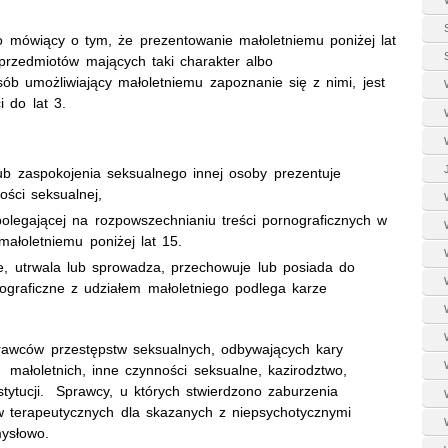
 mówiący o tym, że prezentowanie małoletniemu poniżej lat
 przedmiotów mających taki charakter albo
ób umożliwiający małoletniemu zapoznanie się z nimi, jest
 do lat 3.
b zaspokojenia seksualnego innej osoby prezentuje
ości seksualnej,
polegającej na rozpowszechnianiu treści pornograficznych w
małoletniemu poniżej lat 15.
, utrwala lub sprowadza, przechowuje lub posiada do
nograficzne z udziałem małoletniego podlega karze
rawców przestępstw seksualnych, odbywających kary
 małoletnich, inne czynności seksualne, kazirodztwo,
tytucji. Sprawcy, u których stwierdzono zaburzenia
ów terapeutycznych dla skazanych z niepsychotycznymi
ysłowo.