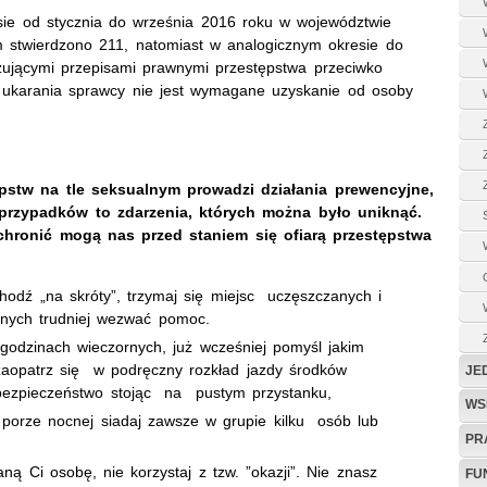
resie od stycznia do września 2016 roku w województwie
 stwierdzono 211, natomiast w analogicznym okresie do
zującymi przepisami prawnymi przestępstwa przeciwko
o ukarania sprawcy nie jest wymagane uzyskanie od osoby
tępstw na tle seksualnym prowadzi działania prewencyjne,
przypadków to zdarzenia, których można było uniknąć.
chronić mogą nas przed staniem się ofiarą przestępstwa
hodź „na skróty”, trzymaj się miejsc uczęszczanych i
onych trudniej wezwać pomoc.
odzinach wieczornych, już wcześniej pomyśl jakim
 zaopatrz się w podręczny rozkład jazdy środków
JE
iebezpieczeństwo stojąc na pustym przystanku,
WS
 porze nocnej siadaj zawsze w grupie kilku osób lub
PR
ną Ci osobę, nie korzystaj z tzw. ”okazji”. Nie znasz
FU