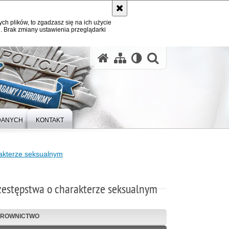
ych plików, to zgadzasz się na ich użycie
. Brak zmiany ustawienia przeglądarki
otwórz wysz
DANYCH
KONTAKT
akterze seksualnym
zestępstwa o charakterze seksualnym
EROWNICTWO