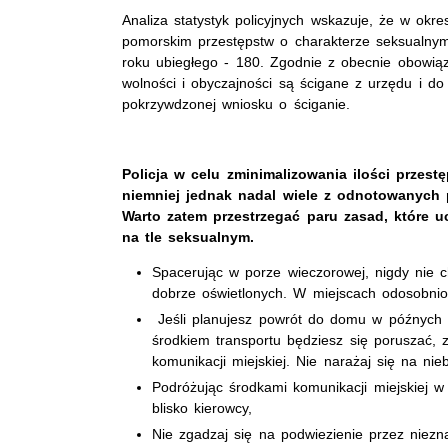
Analiza statystyk policyjnych wskazuje, że w ok
pomorskim przestępstw o charakterze seksualnym
roku ubiegłego - 180. Zgodnie z obecnie obowią
wolności i obyczajności są ścigane z urzędu i d
pokrzywdzonej wniosku o ściganie.
Policja w celu zminimalizowania ilości przes
niemniej jednak nadal wiele z odnotowanych 
Warto zatem przestrzegać paru zasad, które u
na tle seksualnym.
Spacerując w porze wieczorowej, nigdy nie c
dobrze oświetlonych. W miejscach odosobni
Jeśli planujesz powrót do domu w późnych g
środkiem transportu będziesz się poruszać,
komunikacji miejskiej. Nie narażaj się na n
Podróżując środkami komunikacji miejskiej w
blisko kierowcy,
Nie zgadzaj się na podwiezienie przez niezna