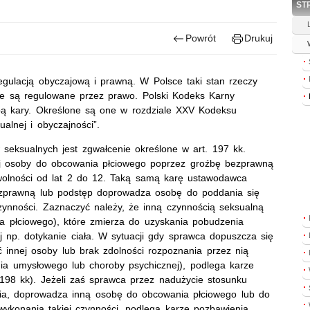
ST
Powrót
Drukuj
regulacją obyczajową i prawną. W Polsce taki stan rzeczy
lne są regulowane przez prawo. Polski Kodeks Karny
ą kary. Określone są one w rozdziale XXV Kodeksu
alnej i obyczajności”.
seksualnych jest zgwałcenie określone w art. 197 kk.
ej osoby do obcowania płciowego poprzez groźbę bezprawną
wolności od lat 2 do 12. Taką samą karę ustawodawca
bezprawną lub podstęp doprowadza osobę do poddania się
czynności. Zaznaczyć należy, że inną czynnością seksualną
 płciowego), które zmierza do uzyskania pobudzenia
j np. dotykanie ciała. W sytuacji gdy sprawca dopuszcza się
 innej osoby lub brak zdolności rozpoznania przez nią
ia umysłowego lub choroby psychicznej), podlega karze
 198 kk). Jeżeli zaś sprawca przez nadużycie stosunku
enia, doprowadza inną osobę do obcowania płciowego lub do
wykonania takiej czynności, podlega karze pozbawienia