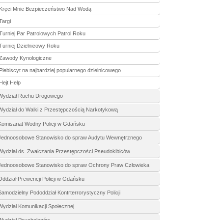
Kręci Mnie Bezpieczeństwo Nad Wodą
Targi
Turniej Par Patrolowych Patrol Roku
Turniej Dzielnicowy Roku
Zawody Kynologiczne
Plebiscyt na najbardziej popularnego dzielnicowego
Hejt Help
Wydział Ruchu Drogowego
Wydział do Walki z Przestępczością Narkotykową
Komisariat Wodny Policji w Gdańsku
Jednoosobowe Stanowisko do spraw Audytu Wewnętrznego
Wydział ds. Zwalczania Przestępczości Pseudokibiców
Jednoosobowe Stanowisko do spraw Ochrony Praw Człowieka
Oddział Prewencji Policji w Gdańsku
Samodzielny Pododdział Kontrterrorystyczny Policji
Wydział Komunikacji Społecznej