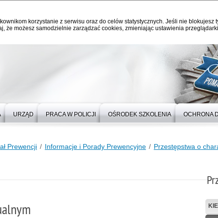
kownikom korzystanie z serwisu oraz do celów statystycznych. Jeśli nie blokujesz t
j, że możesz samodzielnie zarządzać cookies, zmieniając ustawienia przeglądarki
A
URZĄD
PRACA W POLICJI
OŚRODEK SZKOLENIA
OCHRONA 
ał Prewencji
Informacje i Porady Prewencyjne
Przestępstwa o char
Pr
ualnym
KI