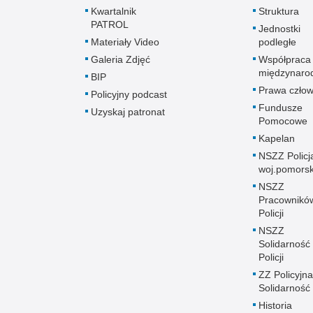
Kwartalnik
Struktura
PATROL
Jednostki
Materiały Video
podległe
Galeria Zdjęć
Współpraca
międzynaro
BIP
Prawa człow
Policyjny podcast
Fundusze
Uzyskaj patronat
Pomocowe
Kapelan
NSZZ Policj
woj.pomors
NSZZ
Pracownikó
Policji
NSZZ
Solidarność
Policji
ZZ Policyjna
Solidarność
Historia