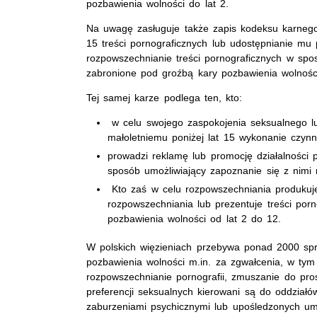
pozbawienia wolności do lat 2.
Na uwagę zasługuje także zapis kodeksu karnego
15 treści pornograficznych lub udostępnianie mu
rozpowszechnianie treści pornograficznych w spos
zabronione pod groźbą kary pozbawienia wolności
Tej samej karze podlega ten, kto:
w celu swojego zaspokojenia seksualnego lu
małoletniemu poniżej lat 15 wykonanie czynn
prowadzi reklamę lub promocję działalności 
sposób umożliwiający zapoznanie się z nimi 
Kto zaś w celu rozpowszechniania produkuje
rozpowszechniania lub prezentuje treści por
pozbawienia wolności od lat 2 do 12.
W polskich więzieniach przebywa ponad 2000 sp
pozbawienia wolności m.in. za zgwałcenia, w tym
rozpowszechnianie pornografii, zmuszanie do pros
preferencji seksualnych kierowani są do oddział
zaburzeniami psychicznymi lub upośledzonych um