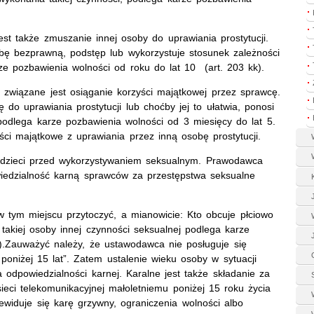
t także zmuszanie innej osoby do uprawiania prostytucji.
bę bezprawną, podstęp lub wykorzystuje stosunek zależności
rze pozbawienia wolności od roku do lat 10 (art. 203 kk).
 związane jest osiąganie korzyści majątkowej przez sprawcę.
 do uprawiania prostytucji lub choćby jej to ułatwia, ponosi
podlega karze pozbawienia wolności od 3 miesięcy do lat 5.
ści majątkowe z uprawiania przez inną osobę prostytucji.
 dzieci przed wykorzystywaniem seksualnym. Prawodawca
iedzialność karną sprawców za przestępstwa seksualne
 w tym miejscu przytoczyć, a mianowicie: Kto obcuje płciowo
takiej osoby innej czynności seksualnej podlega karze
).Zauważyć należy, że ustawodawca nie posługuje się
oniżej 15 lat”. Zatem ustalenie wieku osoby w sytuacji
 odpowiedzialności karnej. Karalne jest także składanie za
eci telekomunikacyjnej małoletniemu poniżej 15 roku życia
ewiduje się karę grzywny, ograniczenia wolności albo