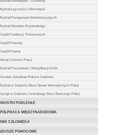
Wydział Konwojowo - Ochronny
Wydział Łączności i Informatyki
Wydział Postępowań Administracyjnych
Wydział Wywiadu Kryminalnego
Zespół Funduszy Pomocowych
Zespół Prasowy
Zespół Prawny
Sekcja Ochrony Pracy
Wydział Poszukiwań i Identyfikacji Osób
Ośrodek Szkolenia Policji w Gdańsku
Wydział w Gdańsku Biura Spraw Wewnętrznych Policji
Zarząd w Gdańsku Centralnego Biura Śledczego Policji
DNOSTKI PODLEGŁE
PÓŁPRACA MIĘDZYNARODOWA
AWA CZŁOWIEKA
NDUSZE POMOCOWE