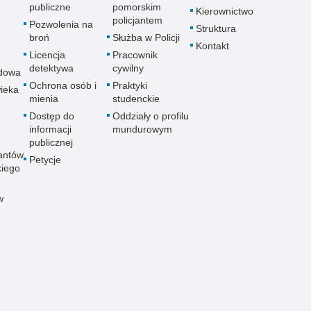
publiczne
pomorskim
Kierownictwo
policjantem
Pozwolenia na
Struktura
broń
Służba w Policji
Kontakt
Licencja
Pracownik
detektywa
cywilny
dowa
Ochrona osób i
Praktyki
ieka
mienia
studenckie
Dostęp do
Oddziały o profilu
informacji
mundurowym
publicznej
antów
Petycje
kiego
w