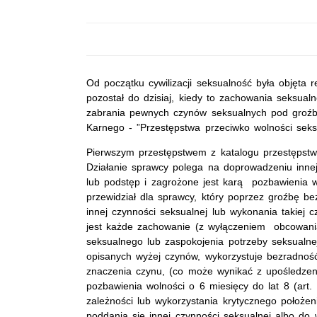
Od początku cywilizacji seksualność była objęta 
pozostał do dzisiaj, kiedy to zachowania seksua
zabrania pewnych czynów seksualnych pod groźb
Karnego - ”Przestępstwa przeciwko wolności seksu
Pierwszym przestępstwem z katalogu przestępstw 
Działanie sprawcy polega na doprowadzeniu inn
lub podstęp i zagrożone jest karą pozbawienia 
przewidział dla sprawcy, który poprzez groźbę 
innej czynności seksualnej lub wykonania takiej 
jest każde zachowanie (z wyłączeniem obcowania
seksualnego lub zaspokojenia potrzeby seksualne
opisanych wyżej czynów, wykorzystuje bezradność
znaczenia czynu, (co może wynikać z upośledzen
pozbawienia wolności o 6 miesięcy do lat 8 (art.
zależności lub wykorzystania krytycznego położ
poddania się innej czynności seksualnej albo do 