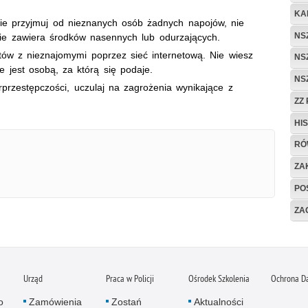
KA
ie przyjmuj od nieznanych osób żadnych napojów, nie
NS
e zawiera środków nasennych lub odurzających.
ów z nieznajomymi poprzez sieć internetową. Nie wiesz
NS
 jest osobą, za którą się podaje.
NS
przestępczości, uczulaj na zagrożenia wynikające z
ZZ
HI
RÓ
ZA
PO
ZAG
Urząd
Praca w Policji
Ośrodek Szkolenia
Ochrona D
o
Zamówienia
Zostań
Aktualności