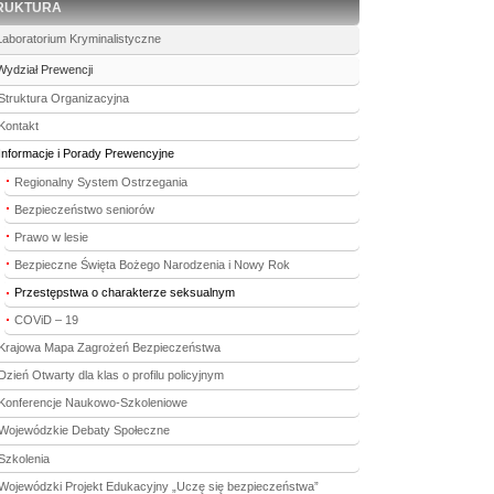
RUKTURA
Laboratorium Kryminalistyczne
Wydział Prewencji
Struktura Organizacyjna
Kontakt
Informacje i Porady Prewencyjne
Regionalny System Ostrzegania
Bezpieczeństwo seniorów
Prawo w lesie
Bezpieczne Święta Bożego Narodzenia i Nowy Rok
Przestępstwa o charakterze seksualnym
COViD – 19
Krajowa Mapa Zagrożeń Bezpieczeństwa
Dzień Otwarty dla klas o profilu policyjnym
Konferencje Naukowo-Szkoleniowe
Wojewódzkie Debaty Społeczne
Szkolenia
Wojewódzki Projekt Edukacyjny „Uczę się bezpieczeństwa”