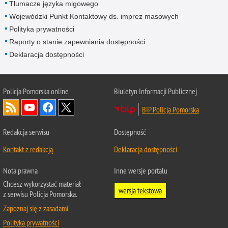
Tłumacze języka migowego
Wojewódzki Punkt Kontaktowy ds. imprez masowych
Polityka prywatności
Raporty o stanie zapewniania dostępności
Deklaracja dostępności
Policja Pomorska online
Biuletyn Informacji Publicznej
BIP Policja Pomorska
Redakcja serwisu
Dostępność
Kontakt z redakcją
Deklaracja dostępności
Nota prawna
Inne wersje portalu
Chcesz wykorzystać materiał
wersja tekstowa
z serwisu Policja Pomorska.
Zapoznaj się z zasadami
Polityka prywatności