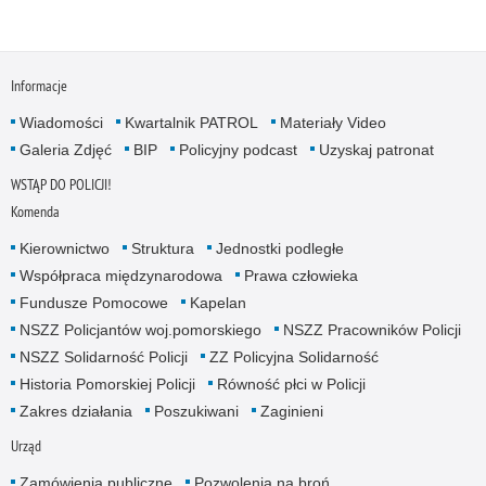
Informacje
Wiadomości
Kwartalnik PATROL
Materiały Video
Galeria Zdjęć
BIP
Policyjny podcast
Uzyskaj patronat
WSTĄP DO POLICJI!
Komenda
Kierownictwo
Struktura
Jednostki podległe
Współpraca międzynarodowa
Prawa człowieka
Fundusze Pomocowe
Kapelan
NSZZ Policjantów woj.pomorskiego
NSZZ Pracowników Policji
NSZZ Solidarność Policji
ZZ Policyjna Solidarność
Historia Pomorskiej Policji
Równość płci w Policji
Zakres działania
Poszukiwani
Zaginieni
Urząd
Zamówienia publiczne
Pozwolenia na broń