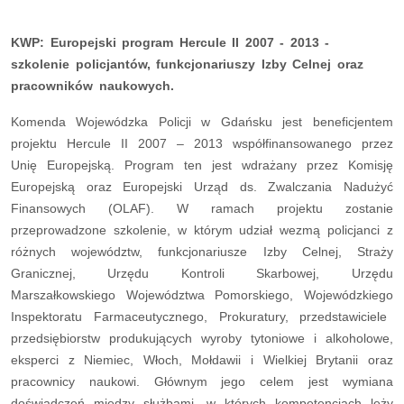
KWP: Europejski program Hercule II 2007 - 2013 -
szkolenie policjantów, funkcjonariuszy Izby Celnej oraz
pracowników naukowych.
Komenda Wojewódzka Policji w Gdańsku jest beneficjentem
projektu Hercule II 2007 – 2013 współfinansowanego przez
Unię Europejską. Program ten jest wdrażany przez Komisję
Europejską oraz Europejski Urząd ds. Zwalczania Nadużyć
Finansowych (OLAF). W ramach projektu zostanie
przeprowadzone szkolenie, w którym udział wezmą policjanci z
różnych województw, funkcjonariusze Izby Celnej, Straży
Granicznej, Urzędu Kontroli Skarbowej, Urzędu
Marszałkowskiego Województwa Pomorskiego, Wojewódzkiego
Inspektoratu Farmaceutycznego, Prokuratury, przedstawiciele
przedsiębiorstw produkujących wyroby tytoniowe i alkoholowe,
eksperci z Niemiec, Włoch, Mołdawii i Wielkiej Brytanii oraz
pracownicy naukowi. Głównym jego celem jest wymiana
doświadczeń między służbami, w których kompetencjach leży