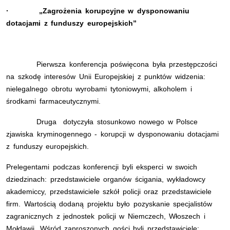
· „Zagrożenia korupcyjne w dysponowaniu
dotacjami z funduszy europejskich”
Pierwsza konferencja poświęcona była przestępczości
na szkodę interesów Unii Europejskiej
z punktów widzenia:
nielegalnego obrotu wyrobami tytoniowymi, alkoholem i
środkami farmaceutycznymi.
Druga dotyczyła stosunkowo nowego w Polsce
zjawiska kryminogennego - korupcji
w dysponowaniu dotacjami
z funduszy europejskich.
Prelegentami podczas konferencji byli eksperci w swoich
dziedzinach: przedstawiciele organów ścigania, wykładowcy
akademiccy, przedstawiciele szkół policji oraz przedstawiciele
firm. Wartością dodaną projektu było pozyskanie specjalistów
zagranicznych z jednostek policji w Niemczech, Włoszech i
Mołdawii. Wśród zaproszonych gości byli przedstawiciele: