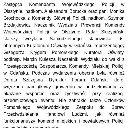
Zastępca Komendanta Wojewódzkiego Policji w
Olsztynie, nadkom. Aleksandra Borucka oraz pani Monika
Grochocka z Komendy Głównej Policji, nadkom. Szymon
Brzdąkiewicz Naczelnik Wydziału Prewencji Komendy
Wojewódzkiej Policji w Olsztynie, Rafał Skrzypiński
starszy wizytator Samodzielnego stanowiska ds.
obronnych Kuratorium Oświaty w Gdańsku reprezentujący
Grzegorza Krygera Pomorskiego Kuratora Oświaty,
podinsp. Marcin Kulesza Naczelnik Wydziału do walki z
Przestępczością Gospodarczą Komendy Miejskiej Policji
w Gdańsku. Podczas wydarzenia obecna była również
Dorota Szczęsna Dyrektor Forum Gdańsk, której
wręczono pamiątkowy grawerton w podziękowaniu za
okazane wsparcie oraz życzliwość przy realizacji
przedmiotowego eventu. Nie zabrakło także Członków
Pomorskiego Wojewódzkiego Zespołu do Spraw
Przeciwdziałania Handlowi Ludźmi, jak również
funkcjonariuszy komend miejskich i powiatowych Policji
województwa pomorskiego.