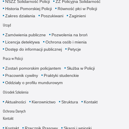
NSZZ Solidarność Policji
ZZ Policyjna Solidarność
Historia Pomorskiej Policji
Równość płci w Policji
Zakres działania
Poszukiwani
Zaginieni
Urząd
Zamówienia publiczne
Pozwolenia na broń
Licencja detektywa
Ochrona osób i mienia
Dostęp do informacji publicznej
Petycje
Praca w Policji
Zostań pomorskim policjantem
Służba w Policji
Pracownik cywilny
Praktyki studenckie
Oddziały o profilu mundurowym
Ośrodek Szkolenia
Aktualności
Kierownictwo
Struktura
Kontakt
Ochrona Danych
Kontakt
Kontakt
Rzecznik Prasowy
Skargi i wnioski