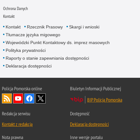
Ochrona Danych
Kontakt
Kontakt
Rzecznik Prasowy
Skargi i wnioski
Tłumacze języka migowego
Wojewódzki Punkt Kontaktowy ds. imprez masowych
Polityka prywatności
Raporty o stanie zapewniania dostępności
Deklaracja dostępności
Policja Pomorska online
Biuletyn Informacji Publicznej
BIP Policja Pomorska
Redakcja serwisu
Dostępność
Kontakt z redakcją
Deklaracja dostępności
Nota prawna
Inne wersje portalu