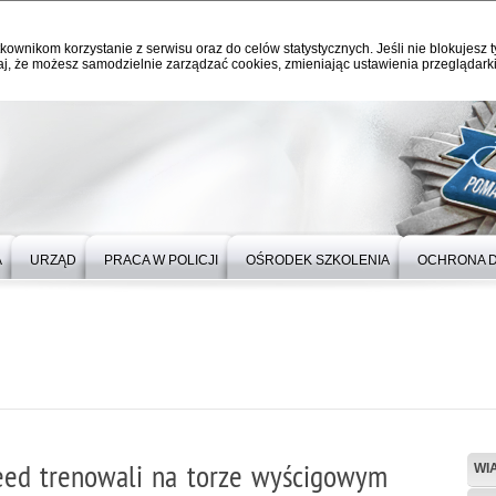
kownikom korzystanie z serwisu oraz do celów statystycznych. Jeśli nie blokujesz t
j, że możesz samodzielnie zarządzać cookies, zmieniając ustawienia przeglądarki
A
URZĄD
PRACA W POLICJI
OŚRODEK SZKOLENIA
OCHRONA 
peed trenowali na torze wyścigowym
WI