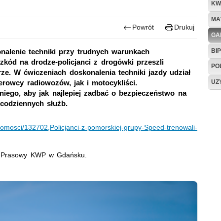
KW
MA
Powrót
Drukuj
GA
BIP
nalenie techniki przy trudnych warunkach
zkód na drodze-policjanci z drogówki przeszli
PO
ze. W ćwiczeniach doskonalenia techniki jazdy udział
UZ
rowcy radiowozów, jak i motocykliści.
niego, aby jak najlepiej zadbać o bezpieczeństwo na
codziennych służb.
adomosci/132702,Policjanci-z-pomorskiej-grupy-Speed-trenowali-
ół Prasowy KWP w Gdańsku.