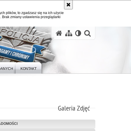
ych plików, to zgadzasz się na ich użycie
. Brak zmiany ustawienia przeglądarki
otwórz wysz
DANYCH
KONTAKT
Galeria Zdjęć
ADOMOŚCI