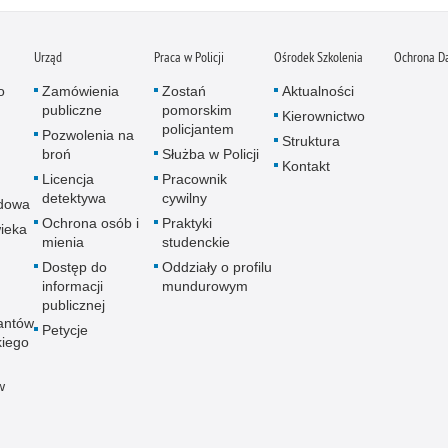
Urząd
Praca w Policji
Ośrodek Szkolenia
Ochrona D
o
Zamówienia
Zostań
Aktualności
publiczne
pomorskim
Kierownictwo
policjantem
Pozwolenia na
Struktura
broń
Służba w Policji
Kontakt
Licencja
Pracownik
detektywa
cywilny
dowa
Ochrona osób i
Praktyki
ieka
mienia
studenckie
Dostęp do
Oddziały o profilu
informacji
mundurowym
publicznej
antów
Petycje
kiego
w