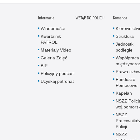
Informacje
WSTĄP DO POLICJI!
Komenda
Wiadomości
Kierownictw
Kwartalnik
Struktura
PATROL
Jednostki
Materiały Video
podległe
Galeria Zdjęć
Współpraca
międzynaro
BIP
Prawa człow
Policyjny podcast
Fundusze
Uzyskaj patronat
Pomocowe
Kapelan
NSZZ Policj
woj.pomors
NSZZ
Pracownikó
Policji
NSZZ