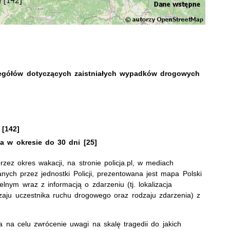
nym
zegółów dotyczących zaistniałych wypadków drogowych
 [142]
 w okresie do 30 dni [25]
zez okres wakacji, na stronie policja.pl, w mediach
ych przez jednostki Policji, prezentowana jest mapa Polski
nym wraz z informacją o zdarzeniu (tj. lokalizacja
odzaju uczestnika ruchu drogowego oraz rodzaju zdarzenia) z
a na celu zwrócenie uwagi na skalę tragedii do jakich