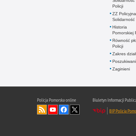
Solidarność
Policji
ZZ Policyjna
Solidarność
Historia
Pomorskiej P
Równość płc
Policji
Zakres dział
Poszukiwani
Zaginieni
Policja Pomorska online
Biuletyn Informacji Public
BIP Policja Pom