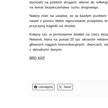
dochodzi na polskich drogach, skłonić do refleks
na temat bezpieczeństwa ruchu drogowego.
Należy mieć na uwadze, że za każdym punktem za
nawet z pozoru błahe zignorowanie przepisów, b
przyczyną tragedii na drodze.
Kolejny raz, w promowanie działań na rzecz bez
Network, która na ponad 20 tys. ekranów reklamo
głównych ciągach komunikacyjnych, dworcach, st
z aktualnymi danymi.
BRD
KGP
Udostępnij
Tweet