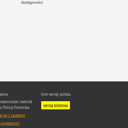
dostępności
rawna
Inne wersje portalu
wykorzystać materiał
wersja tekstowa
su Policja Pomorska.
j się z zasadami
a prywatności