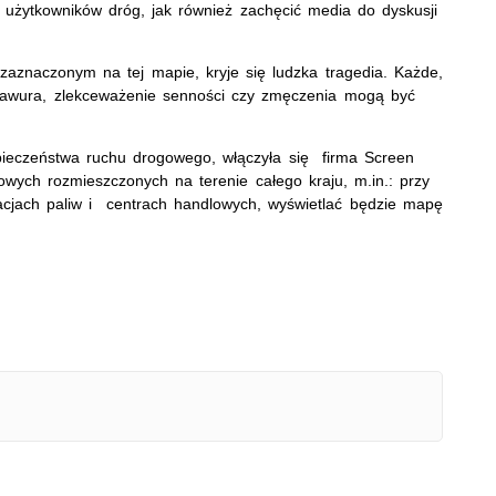
ji użytkowników dróg, jak również zachęcić media do dyskusji
znaczonym na tej mapie, kryje się ludzka tragedia. Każde,
rawura, zlekceważenie senności czy zmęczenia mogą być
pieczeństwa ruchu drogowego, włączyła się firma Screen
wych rozmieszczonych na terenie całego kraju, m.in.: przy
acjach paliw i centrach handlowych, wyświetlać będzie mapę