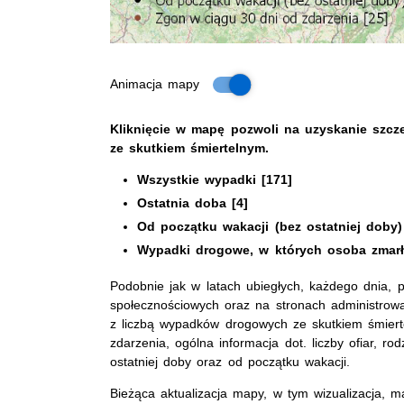
Animacja mapy
Dane dotyczące wypadków w okresie wakacyj
Kliknięcie w mapę pozwoli na uzyskanie szc
ze skutkiem śmiertelnym.
Wszystkie wypadki [171]
Ostatnia doba [4]
Od początku wakacji (bez ostatniej doby)
Wypadki drogowe, w których osoba zmarła
Podobnie jak w latach ubiegłych, każdego dnia, pr
społecznościowych oraz na stronach administrowan
z liczbą wypadków drogowych ze skutkiem śmiertel
zdarzenia, ogólna informacja dot. liczby ofiar, r
ostatniej doby oraz od początku wakacji.
Bieżąca aktualizacja mapy, w tym wizualizacja, m