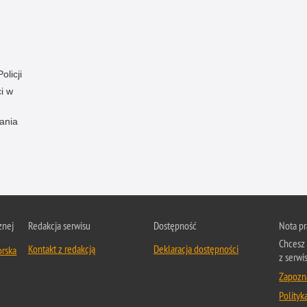
olicji
i w
ania
znej
Redakcja serwisu
Dostępność
Nota p
Chcesz 
Kontakt z redakcją
Deklaracja dostępności
orska
z serwi
Zapozna
Polityk