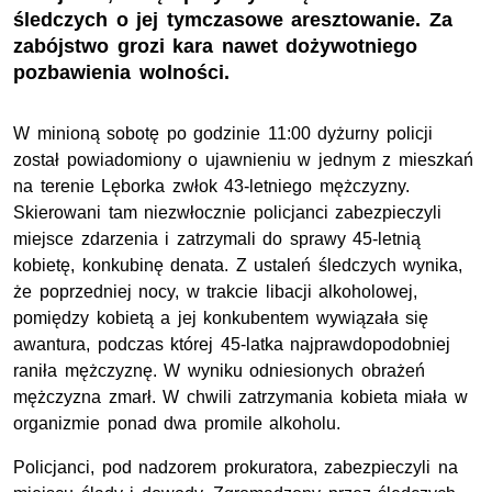
śledczych o jej tymczasowe aresztowanie. Za
zabójstwo grozi kara nawet dożywotniego
pozbawienia wolności.
W minioną sobotę po godzinie 11:00 dyżurny policji
został powiadomiony o ujawnieniu w jednym z mieszkań
na terenie Lęborka zwłok 43-letniego mężczyzny.
Skierowani tam niezwłocznie policjanci zabezpieczyli
miejsce zdarzenia i zatrzymali do sprawy 45-letnią
kobietę, konkubinę denata. Z ustaleń śledczych wynika,
że poprzedniej nocy, w trakcie libacji alkoholowej,
pomiędzy kobietą a jej konkubentem wywiązała się
awantura, podczas której 45-latka najprawdopodobniej
raniła mężczyznę. W wyniku odniesionych obrażeń
mężczyzna zmarł. W chwili zatrzymania kobieta miała w
organizmie ponad dwa promile alkoholu.
Policjanci, pod nadzorem prokuratora, zabezpieczyli na