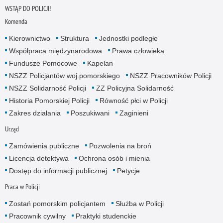
WSTĄP DO POLICJI!
Komenda
Kierownictwo
Struktura
Jednostki podległe
Współpraca międzynarodowa
Prawa człowieka
Fundusze Pomocowe
Kapelan
NSZZ Policjantów woj.pomorskiego
NSZZ Pracowników Policji
NSZZ Solidarność Policji
ZZ Policyjna Solidarność
Historia Pomorskiej Policji
Równość płci w Policji
Zakres działania
Poszukiwani
Zaginieni
Urząd
Zamówienia publiczne
Pozwolenia na broń
Licencja detektywa
Ochrona osób i mienia
Dostęp do informacji publicznej
Petycje
Praca w Policji
Zostań pomorskim policjantem
Służba w Policji
Pracownik cywilny
Praktyki studenckie