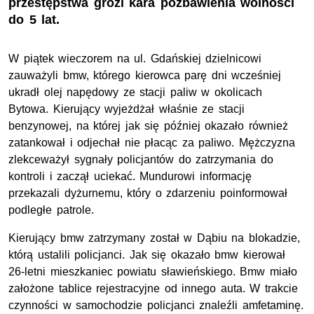
przestępstwa grozi kara pozbawienia wolności
do 5 lat.
W piątek wieczorem na ul. Gdańskiej dzielnicowi
zauważyli bmw, którego kierowca parę dni wcześniej
ukradł olej napędowy ze stacji paliw w okolicach
Bytowa. Kierujący wyjeżdżał właśnie ze stacji
benzynowej, na której jak się później okazało również
zatankował i odjechał nie płacąc za paliwo. Mężczyzna
zlekceważył sygnały policjantów do zatrzymania do
kontroli i zaczął uciekać. Mundurowi informację
przekazali dyżurnemu, który o zdarzeniu poinformował
podległe patrole.
Kierujący bmw zatrzymany został w Dąbiu na blokadzie,
którą ustalili policjanci. Jak się okazało bmw kierował
26-letni mieszkaniec powiatu sławieńskiego. Bmw miało
założone tablice rejestracyjne od innego auta. W trakcie
czynności w samochodzie policjanci znaleźli amfetaminę.