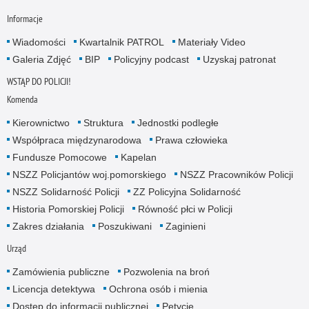
Informacje
Wiadomości
Kwartalnik PATROL
Materiały Video
Galeria Zdjęć
BIP
Policyjny podcast
Uzyskaj patronat
WSTĄP DO POLICJI!
Komenda
Kierownictwo
Struktura
Jednostki podległe
Współpraca międzynarodowa
Prawa człowieka
Fundusze Pomocowe
Kapelan
NSZZ Policjantów woj.pomorskiego
NSZZ Pracowników Policji
NSZZ Solidarność Policji
ZZ Policyjna Solidarność
Historia Pomorskiej Policji
Równość płci w Policji
Zakres działania
Poszukiwani
Zaginieni
Urząd
Zamówienia publiczne
Pozwolenia na broń
Licencja detektywa
Ochrona osób i mienia
Dostęp do informacji publicznej
Petycje