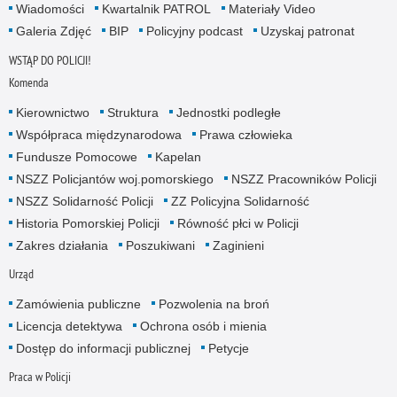
Wiadomości
Kwartalnik PATROL
Materiały Video
Galeria Zdjęć
BIP
Policyjny podcast
Uzyskaj patronat
WSTĄP DO POLICJI!
Komenda
Kierownictwo
Struktura
Jednostki podległe
Współpraca międzynarodowa
Prawa człowieka
Fundusze Pomocowe
Kapelan
NSZZ Policjantów woj.pomorskiego
NSZZ Pracowników Policji
NSZZ Solidarność Policji
ZZ Policyjna Solidarność
Historia Pomorskiej Policji
Równość płci w Policji
Zakres działania
Poszukiwani
Zaginieni
Urząd
Zamówienia publiczne
Pozwolenia na broń
Licencja detektywa
Ochrona osób i mienia
Dostęp do informacji publicznej
Petycje
Praca w Policji