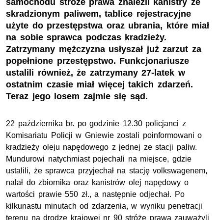
samochodu stróże prawa znaleźli kanistry ze
skradzionym paliwem, tablice rejestracyjne
użyte do przestępstwa oraz ubrania, które miał
na sobie sprawca podczas kradzieży.
Zatrzymany mężczyzna usłyszał już zarzut za
popełnione przestępstwo. Funkcjonariusze
ustalili również, że zatrzymany 27-latek w
ostatnim czasie miał więcej takich zdarzeń.
Teraz jego losem zajmie się sąd.
22 października br. po godzinie 12.30 policjanci z
Komisariatu Policji w Gniewie zostali poinformowani o
kradzieży oleju napędowego z jednej ze stacji paliw.
Mundurowi natychmiast pojechali na miejsce, gdzie
ustalili, że sprawca przyjechał na stację volkswagenem,
nalał do zbiornika oraz kanistrów olej napędowy o
wartości prawie 550 zł., a następnie odjechał. Po
kilkunastu minutach od zdarzenia, w wyniku penetracji
terenu na drodze krajowej nr 90 stróże prawa zauważyli