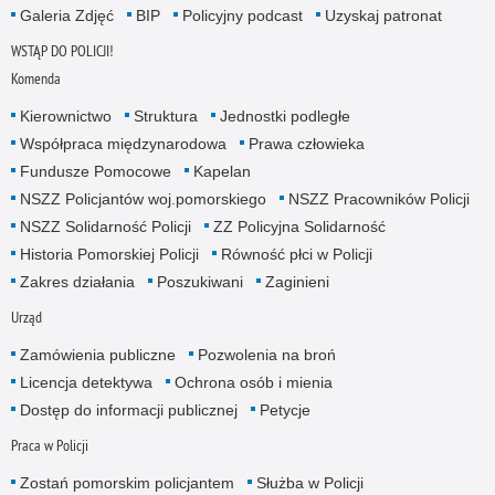
Galeria Zdjęć
BIP
Policyjny podcast
Uzyskaj patronat
WSTĄP DO POLICJI!
Komenda
Kierownictwo
Struktura
Jednostki podległe
Współpraca międzynarodowa
Prawa człowieka
Fundusze Pomocowe
Kapelan
NSZZ Policjantów woj.pomorskiego
NSZZ Pracowników Policji
NSZZ Solidarność Policji
ZZ Policyjna Solidarność
Historia Pomorskiej Policji
Równość płci w Policji
Zakres działania
Poszukiwani
Zaginieni
Urząd
Zamówienia publiczne
Pozwolenia na broń
Licencja detektywa
Ochrona osób i mienia
Dostęp do informacji publicznej
Petycje
Praca w Policji
Zostań pomorskim policjantem
Służba w Policji