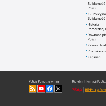
Solidarność
Policji
ZZ Policyjna
Solidarność
Historia
Pomorskiej P
Równość płc
Policji
Zakres dział
Poszukiwani
Zaginieni
Policja Pomorska online
Biuletyn Informacji Public
BIP Policja Pom