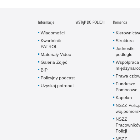
Informacje
WSTĄP DO POLICJI!
Komenda
Wiadomości
Kierownictw
Kwartalnik
Struktura
PATROL
Jednostki
Materiały Video
podległe
Galeria Zdjęć
Współpraca
międzynaro
BIP
Prawa człow
Policyjny podcast
Fundusze
Uzyskaj patronat
Pomocowe
Kapelan
NSZZ Policj
woj.pomors
NSZZ
Pracownikó
Policji
NSZZ