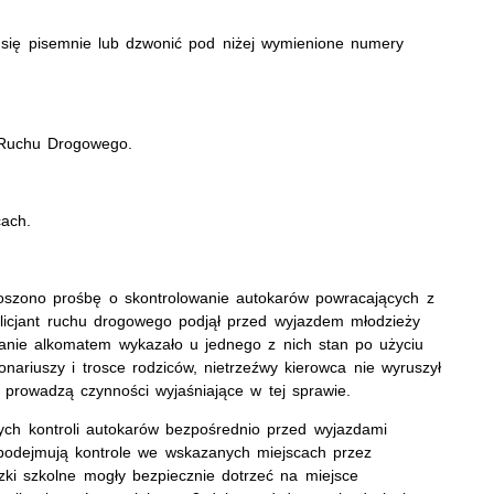
 się pisemnie lub dzwonić pod niżej wymienione numery
ł Ruchu Drogowego.
cach.
głoszono prośbę o skontrolowanie autokarów powracających z
licjant ruchu drogowego podjął przed wyjazdem młodzieży
anie alkomatem wykazało u jednego z nich stan po użyciu
onariuszy i trosce rodziców, nietrzeźwy kierowca nie wyruszył
ci prowadzą czynności wyjaśniające w tej sprawie.
ch kontroli autokarów bezpośrednio przed wyjazdami
 podejmują kontrole we wskazanych miejscach przez
zki szkolne mogły bezpiecznie dotrzeć na miejsce