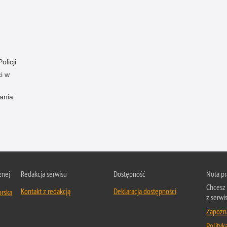
olicji
i w
ania
znej
Redakcja serwisu
Dostępność
Nota p
Chcesz 
Kontakt z redakcją
Deklaracja dostępności
orska
z serwi
Zapozna
Polityk