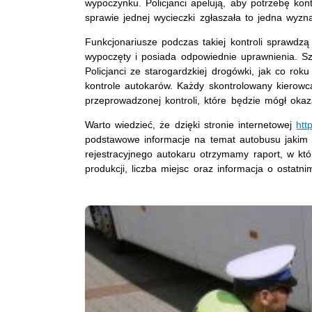
wypoczynku. Policjanci apelują, aby potrzebę ko
sprawie jednej wycieczki zgłaszała to jedna wyz
Funkcjonariusze podczas takiej kontroli sprawdzą 
wypoczęty i posiada odpowiednie uprawnienia. S
Policjanci ze starogardzkiej drogówki, jak co r
kontrole autokarów. Każdy skontrolowany kierowc
przeprowadzonej kontroli, które będzie mógł okaz
Warto wiedzieć, że dzięki stronie internetowej
htt
podstawowe informacje na temat autobusu jakim 
rejestracyjnego autokaru otrzymamy raport, w kt
produkcji, liczba miejsc oraz informacja o ostatn