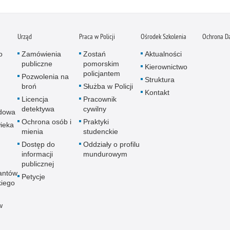
Urząd
Praca w Policji
Ośrodek Szkolenia
Ochrona D
o
Zamówienia
Zostań
Aktualności
publiczne
pomorskim
Kierownictwo
policjantem
Pozwolenia na
Struktura
broń
Służba w Policji
Kontakt
Licencja
Pracownik
detektywa
cywilny
dowa
Ochrona osób i
Praktyki
ieka
mienia
studenckie
Dostęp do
Oddziały o profilu
informacji
mundurowym
publicznej
antów
Petycje
kiego
w