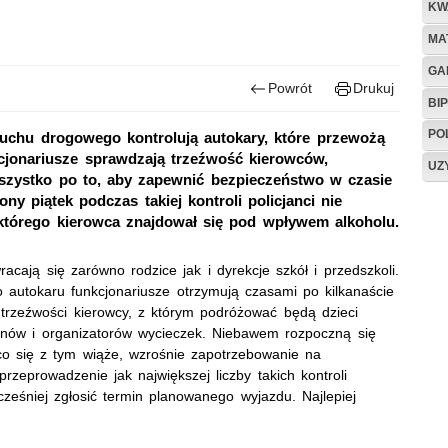
KW
MA
GA
Powrót
Drukuj
BIP
PO
ruchu drogowego kontrolują autokary, które przewożą
kcjonariusze sprawdzają trzeźwość kierowców,
UZ
szystko po to, aby zapewnić bezpieczeństwo w czasie
y piątek podczas takiej kontroli policjanci nie
 którego kierowca znajdował się pod wpływem alkoholu.
racają się zarówno rodzice jak i dyrekcje szkół i przedszkoli.
o autokaru funkcjonariusze otrzymują czasami po kilkanaście
trzeźwości kierowcy, z którym podróżować będą dzieci
kunów i organizatorów wycieczek. Niebawem rozpoczną się
co się z tym wiąże, wzrośnie zapotrzebowanie na
rzeprowadzenie jak największej liczby takich kontroli
wcześniej zgłosić termin planowanego wyjazdu. Najlepiej