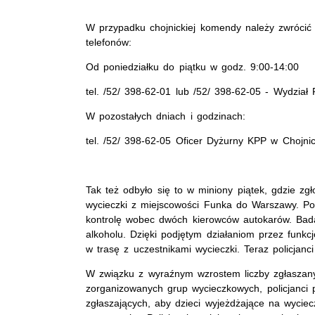
W przypadku chojnickiej komendy należy zwrócić
telefonów:
Od poniedziałku do piątku w godz. 9:00-14:00
tel. /52/ 398-62-01 lub /52/ 398-62-05 - Wydzia
W pozostałych dniach i godzinach:
tel. /52/ 398-62-05 Oficer Dyżurny KPP w Chojni
Tak też odbyło się to w miniony piątek, gdzie z
wycieczki z miejscowości Funka do Warszawy. Po
kontrolę wobec dwóch kierowców autokarów. Bad
alkoholu. Dzięki podjętym działaniom przez funkcj
w trasę z uczestnikami wycieczki. Teraz policjan
W związku z wyraźnym wzrostem liczby zgłaszany
zorganizowanych grup wycieczkowych, policjanci
zgłaszających, aby dzieci wyjeżdżające na wyciec