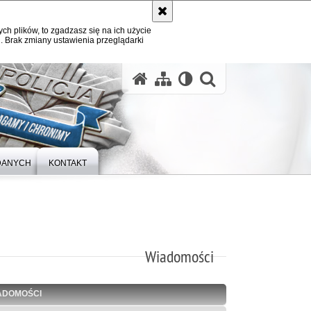
ych plików, to zgadzasz się na ich użycie
. Brak zmiany ustawienia przeglądarki
otwórz wysz
DANYCH
KONTAKT
Wiadomości
ADOMOŚCI