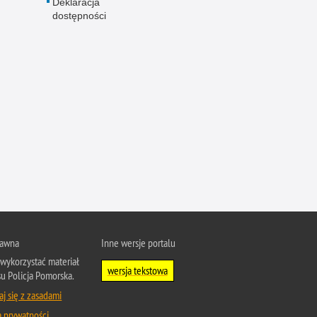
Deklaracja
dostępności
rawna
Inne wersje portalu
wykorzystać materiał
wersja tekstowa
su Policja Pomorska.
j się z zasadami
a prywatności