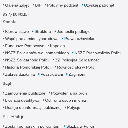
Galeria Zdjęć
BIP
Policyjny podcast
Uzyskaj patronat
WSTĄP DO POLICJI!
Komenda
Kierownictwo
Struktura
Jednostki podległe
Współpraca międzynarodowa
Prawa człowieka
Fundusze Pomocowe
Kapelan
NSZZ Policjantów woj.pomorskiego
NSZZ Pracowników Policji
NSZZ Solidarność Policji
ZZ Policyjna Solidarność
Historia Pomorskiej Policji
Równość płci w Policji
Zakres działania
Poszukiwani
Zaginieni
Urząd
Zamówienia publiczne
Pozwolenia na broń
Licencja detektywa
Ochrona osób i mienia
Dostęp do informacji publicznej
Petycje
Praca w Policji
Zostań pomorskim policjantem
Służba w Policji