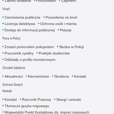
Zakres działania
Poszukiwani
Zaginieni
Urząd
Zamówienia publiczne
Pozwolenia na broń
Licencja detektywa
Ochrona osób i mienia
Dostęp do informacji publicznej
Petycje
Praca w Policji
Zostań pomorskim policjantem
Służba w Policji
Pracownik cywilny
Praktyki studenckie
Oddziały o profilu mundurowym
Ośrodek Szkolenia
Aktualności
Kierownictwo
Struktura
Kontakt
Ochrona Danych
Kontakt
Kontakt
Rzecznik Prasowy
Skargi i wnioski
Tłumacze języka migowego
Wojewódzki Punkt Kontaktowy ds. imprez masowych