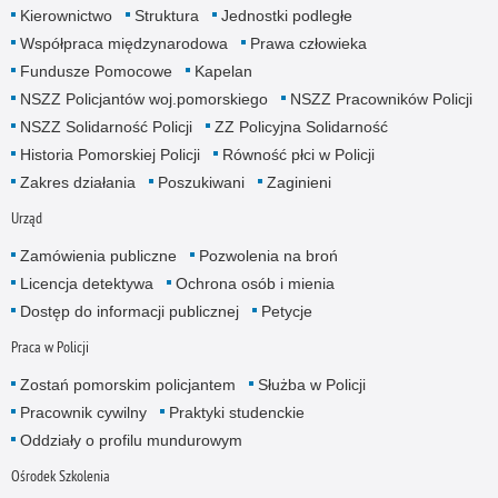
Kierownictwo
Struktura
Jednostki podległe
Współpraca międzynarodowa
Prawa człowieka
Fundusze Pomocowe
Kapelan
NSZZ Policjantów woj.pomorskiego
NSZZ Pracowników Policji
NSZZ Solidarność Policji
ZZ Policyjna Solidarność
Historia Pomorskiej Policji
Równość płci w Policji
Zakres działania
Poszukiwani
Zaginieni
Urząd
Zamówienia publiczne
Pozwolenia na broń
Licencja detektywa
Ochrona osób i mienia
Dostęp do informacji publicznej
Petycje
Praca w Policji
Zostań pomorskim policjantem
Służba w Policji
Pracownik cywilny
Praktyki studenckie
Oddziały o profilu mundurowym
Ośrodek Szkolenia