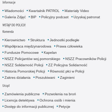
Informacje
Wiadomości
Kwartalnik PATROL
Materiały Video
Galeria Zdjęć
BIP
Policyjny podcast
Uzyskaj patronat
WSTĄP DO POLICJI!
Komenda
Kierownictwo
Struktura
Jednostki podległe
Współpraca międzynarodowa
Prawa człowieka
Fundusze Pomocowe
Kapelan
NSZZ Policjantów woj.pomorskiego
NSZZ Pracowników Policji
NSZZ Solidarność Policji
ZZ Policyjna Solidarność
Historia Pomorskiej Policji
Równość płci w Policji
Zakres działania
Poszukiwani
Zaginieni
Urząd
Zamówienia publiczne
Pozwolenia na broń
Licencja detektywa
Ochrona osób i mienia
Dostęp do informacji publicznej
Petycje