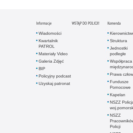
Informacje
WSTĄP DO POLICJI!
Komenda
Wiadomości
Kierownictw
Kwartalnik
Struktura
PATROL
Jednostki
Materiały Video
podległe
Galeria Zdjęć
Współpraca
międzynaro
BIP
Prawa człow
Policyjny podcast
Fundusze
Uzyskaj patronat
Pomocowe
Kapelan
NSZZ Policj
woj.pomors
NSZZ
Pracownikó
Policji