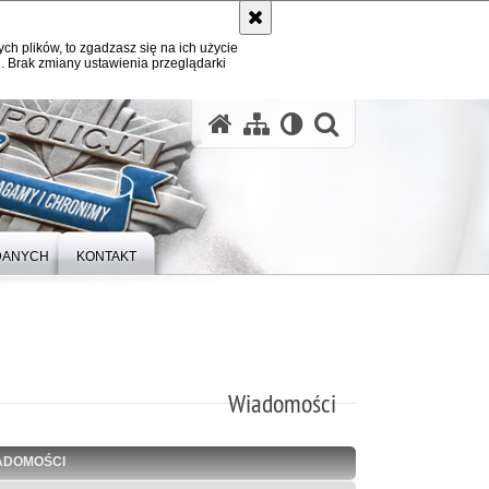
ych plików, to zgadzasz się na ich użycie
. Brak zmiany ustawienia przeglądarki
otwórz wysz
DANYCH
KONTAKT
Wiadomości
ADOMOŚCI