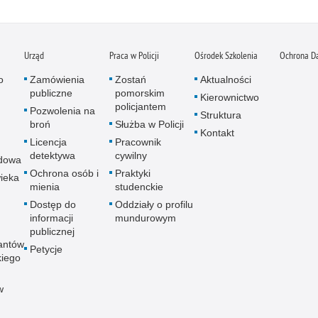
Urząd
Praca w Policji
Ośrodek Szkolenia
Ochrona D
o
Zamówienia
Zostań
Aktualności
publiczne
pomorskim
Kierownictwo
policjantem
Pozwolenia na
Struktura
broń
Służba w Policji
Kontakt
Licencja
Pracownik
detektywa
cywilny
dowa
Ochrona osób i
Praktyki
ieka
mienia
studenckie
Dostęp do
Oddziały o profilu
informacji
mundurowym
publicznej
antów
Petycje
kiego
w