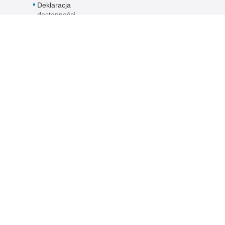
Deklaracja
dostępności
rawna
Inne wersje portalu
wykorzystać materiał
wersja tekstowa
su Policja Pomorska.
j się z zasadami