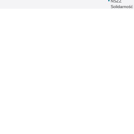
NSZZ
Solidarność
Policji
ZZ Policyjna
Solidarność
Historia
Pomorskiej P
Równość płc
Policji
Zakres dział
Poszukiwani
Zaginieni
Policja Pomorska online
Biuletyn Informacji Public
BIP Policja Pom