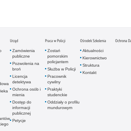
Urząd
Praca w Policji
Ośrodek Szkolenia
Ochrona D
o
Zamówienia
Zostań
Aktualności
publiczne
pomorskim
Kierownictwo
policjantem
Pozwolenia na
Struktura
broń
Służba w Policji
Kontakt
Licencja
Pracownik
detektywa
cywilny
dowa
Ochrona osób i
Praktyki
ieka
mienia
studenckie
Dostęp do
Oddziały o profilu
informacji
mundurowym
publicznej
antów
Petycje
kiego