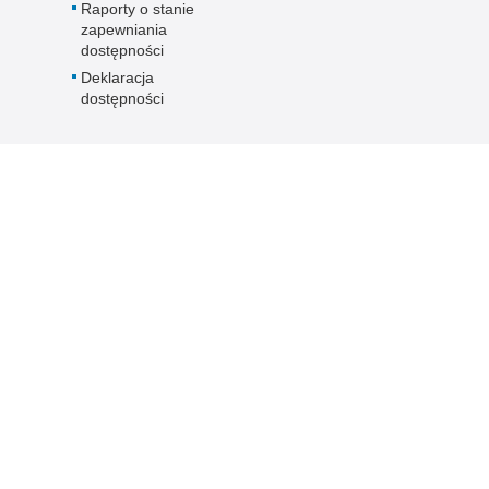
Raporty o stanie
zapewniania
dostępności
Deklaracja
dostępności
rawna
Inne wersje portalu
wykorzystać materiał