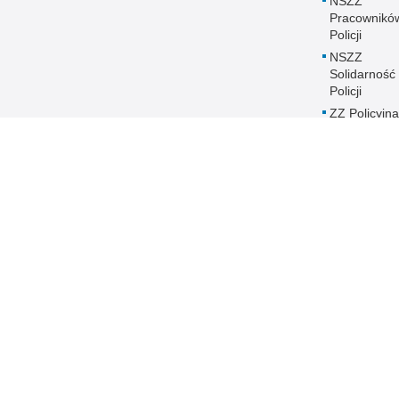
NSZZ
Pracownikó
Policji
NSZZ
Solidarność
Policji
ZZ Policyjna
Solidarność
Historia
Pomorskiej P
Równość płc
Policji
Zakres dział
Poszukiwani
Zaginieni
Policja Pomorska online
Biuletyn Informacji Public
BIP Policja Pom