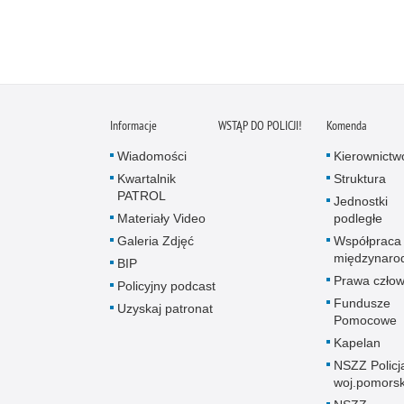
Informacje
WSTĄP DO POLICJI!
Komenda
Wiadomości
Kierownictw
Kwartalnik
Struktura
PATROL
Jednostki
Materiały Video
podległe
Galeria Zdjęć
Współpraca
międzynaro
BIP
Prawa człow
Policyjny podcast
Fundusze
Uzyskaj patronat
Pomocowe
Kapelan
NSZZ Policj
woj.pomors