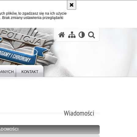
ych plików, to zgadzasz się na ich użycie
. Brak zmiany ustawienia przeglądarki
otwórz wysz
DANYCH
KONTAKT
Wiadomości
ADOMOŚCI