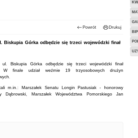
KW
MA
GA
Powrót
Drukuj
BIP
PO
. Biskupia Górka odbędzie się trzeci wojewódzki finał
UZ
. Biskupia Górka odbędzie się trzeci wojewódzki finał
. W finale udział weźmie 19 trzyosobowych drużyn
wych.
tali m.in.: Marszałek Senatu Longin Pastusiak - honorowy
y Dąbrowski, Marszałek Województwa Pomorskiego Jan