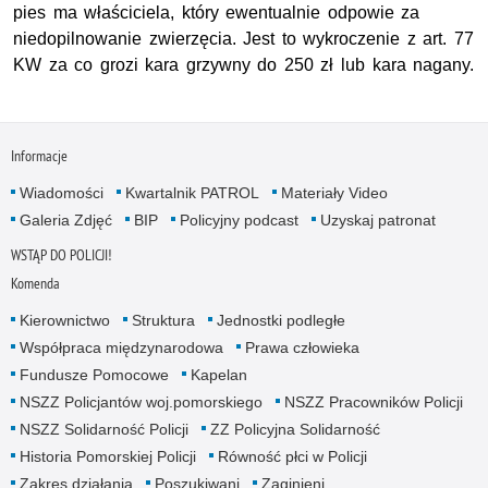
pies ma właściciela, który ewentualnie odpowie za
niedopilnowanie zwierzęcia. Jest to wykroczenie z art. 77
KW za co grozi kara grzywny do 250 zł lub kara nagany.
Informacje
Wiadomości
Kwartalnik PATROL
Materiały Video
Galeria Zdjęć
BIP
Policyjny podcast
Uzyskaj patronat
WSTĄP DO POLICJI!
Komenda
Kierownictwo
Struktura
Jednostki podległe
Współpraca międzynarodowa
Prawa człowieka
Fundusze Pomocowe
Kapelan
NSZZ Policjantów woj.pomorskiego
NSZZ Pracowników Policji
NSZZ Solidarność Policji
ZZ Policyjna Solidarność
Historia Pomorskiej Policji
Równość płci w Policji
Zakres działania
Poszukiwani
Zaginieni