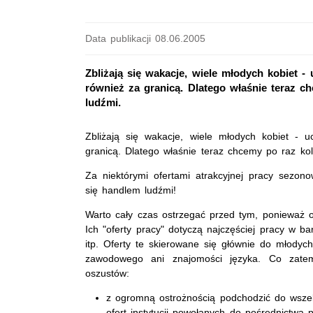
Data publikacji 08.06.2005
Zbliżają się wakacje, wiele młodych kobiet -
również za granicą. Dlatego właśnie teraz c
ludźmi.
Zbliżają się wakacje, wiele młodych kobiet - 
granicą. Dlatego właśnie teraz chcemy po raz kol
Za niektórymi ofertami atrakcyjnej pracy sezono
się handlem ludźmi!
Warto cały czas ostrzegać przed tym, ponieważ 
Ich "oferty pracy" dotyczą najczęściej pracy w b
itp. Oferty te skierowane się głównie do młodyc
zawodowego ani znajomości języka. Co zatem
oszustów:
z ogromną ostrożnością podchodzić do wszelki
ofert instytucji powołanych do pośrednictwa p