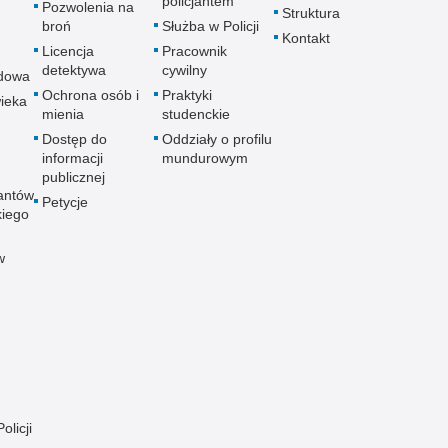
policjantem
Pozwolenia na
Struktura
broń
Służba w Policji
Kontakt
Licencja
Pracownik
detektywa
cywilny
dowa
Ochrona osób i
Praktyki
ieka
mienia
studenckie
Dostęp do
Oddziały o profilu
informacji
mundurowym
publicznej
antów
Petycje
kiego
w
olicji