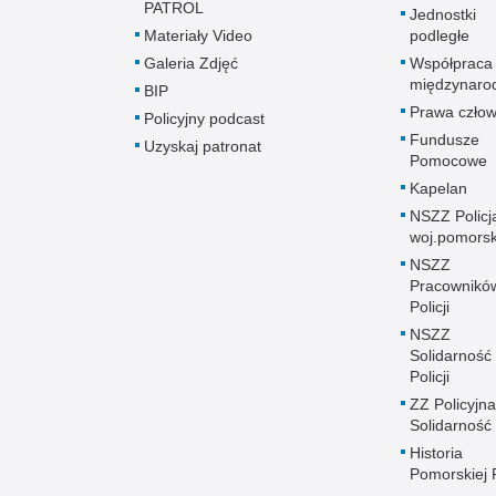
PATROL
Jednostki
Materiały Video
podległe
Galeria Zdjęć
Współpraca
międzynaro
BIP
Prawa człow
Policyjny podcast
Fundusze
Uzyskaj patronat
Pomocowe
Kapelan
NSZZ Policj
woj.pomors
NSZZ
Pracownikó
Policji
NSZZ
Solidarność
Policji
ZZ Policyjna
Solidarność
Historia
Pomorskiej P