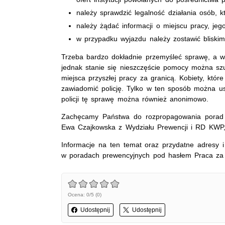
należy sprawdzić legalność działania osób, 
należy żądać informacji o miejscu pracy, je
w przypadku wyjazdu należy zostawić bliskim 
Trzeba bardzo dokładnie przemyśleć sprawę, a w r
jednak stanie się nieszczęście pomocy można sz
miejsca przyszłej pracy za granicą. Kobiety, któ
zawiadomić policję. Tylko w ten sposób można us
policji tę sprawę można również anonimowo.
Zachęcamy Państwa do rozpropagowania porad 
Ewa Czajkowska z Wydziału Prewencji i RD KWP, 
Informacje na ten temat oraz przydatne adresy i 
w poradach prewencyjnych pod hasłem Praca za 
Ocena: 0/5 (0)
Udostępnij
Udostępnij