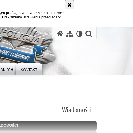
ych plików, to zgadzasz się na ich użycie
. Brak zmiany ustawienia przeglądarki
otwórz wysz
DANYCH
KONTAKT
Wiadomości
ADOMOŚCI