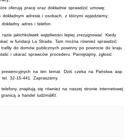
które oferują pracę oraz dokładnie sprawdzić umowę;
go dokładnym adresie i osobach, z którymi wyjedziemy;
dokładny adres i telefon.
azie jakichkolwiek wątpliwości lepiej zrezygnować. Kiedy
ukać w fundacji La Strada. Tam można również sprawdzić
re trafiły do domów publicznych powinny po powrocie do kraju
talić i ukarać sprawców procederu. Pamiętajmy, zgłosić
prewencyjnych na ten temat. Dziś czeka na Państwa asp.
tel. 32-15-441. Zapraszamy.
telefony znajdują się również na naszej stronie internetowej
granicą a handel ludźmiâ€ť.