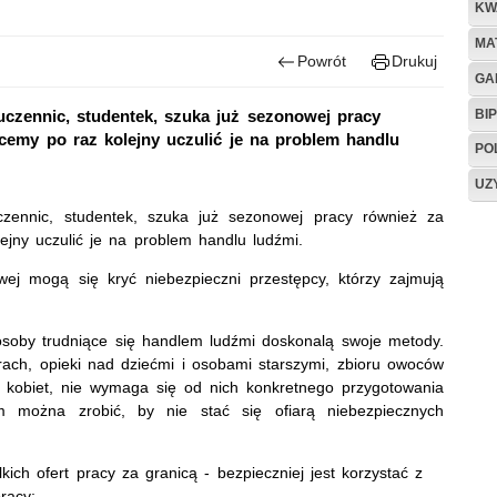
KW
MA
Powrót
Drukuj
GA
BIP
 uczennic, studentek, szuka już sezonowej pracy
hcemy po raz kolejny uczulić je na problem handlu
PO
UZ
uczennic, studentek, szuka już sezonowej pracy również za
ejny uczulić je na problem handlu ludźmi.
wej mogą się kryć niebezpieczni przestępcy, którzy zajmują
osoby trudniące się handlem ludźmi doskonalą swoje metody.
arach, opieki nad dziećmi i osobami starszymi, zbioru owoców
h kobiet, nie wymaga się od nich konkretnego przygotowania
 można zrobić, by nie stać się ofiarą niebezpiecznych
ch ofert pracy za granicą - bezpieczniej jest korzystać z
racy;