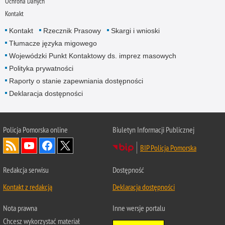
Ochrona Danych
Kontakt
Kontakt
Rzecznik Prasowy
Skargi i wnioski
Tłumacze języka migowego
Wojewódzki Punkt Kontaktowy ds. imprez masowych
Polityka prywatności
Raporty o stanie zapewniania dostępności
Deklaracja dostępności
Policja Pomorska online
Biuletyn Informacji Publicznej
BIP Policja Pomorska
Redakcja serwisu
Dostępność
Kontakt z redakcją
Deklaracja dostępności
Nota prawna
Inne wersje portalu
Chcesz wykorzystać materiał