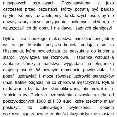
nietypowych oszustwach. Przedstawiamy je jako
ostrzeżeni przed oszustami, którzy potrafią być bardzo
sprytni. Kolejny raz apelujemy do starszych osób, by nie
dawały wiary obcym, przygodnie spotkanym ludziom, nie
wpuszczali ich do domu i nie dawali żadnych pieniędzy!
Bytów - Do starszego małżeństwa, mieszkańców jednej
wsi w gm. Miastko przyszła kobieta podająca się za
Hiszpankę, która powiedziała, że poszukuje do kupienia
staroci. Wywiązała się rozmowa. Hiszpanka wzbudziła
zaufanie starszych państwa, wyglądała na elegancką
majętną osobę. W pewnym momencie powiedziała, że
potrafi uzdrawiać i może również uzdrowić staruszków
(m.in. trafnie odgadła na co chorował mężczyzna). Rytuał
uzdrawiania był bardzo skomplikowany, obejmował m.in.
zabicie kury. Podczas uzdrawiania oszustka wzięła od
pokrzywdzonych 1600 zł i 30 euro, które rzekomo miały
posłużyć do całkowitego wyleczenia. Kobieta
wykorzystując zapewne zdolności iluzjonistyczne musiała