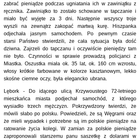
zabrać pieniądze podczas ugniatania ich w zawiniątku z
ręcznika. Zawiniątko to zostało schowane w tapczanie i
miało być wyjęte za 3 dni. Następnie wszyscy troje
wyszli na zewnątrz zakopać martwą kurę. Hiszpanka
odjechała jasnym samochodem. Po pewnym czasie
starsi Państwo stwierdzili, że cała sytuacja była dość
dziwna. Zajrzeli do tapczanu i oczywiście pieniędzy tam
nie było. Czynności w sprawie prowadzą policjanci z
Miastka. Oszustka miała ok. 35 lat, ok. 160 cm wzrostu,
włosy krótkie farbowane w kolorze kasztanowym, lekko
skośne ciemne oczy, była elegancko ubrana.
Lębork - Do idącego ulicą Krzywoustego 72-letniego
mieszkańca miasta podjechał samochód, z którego
wysiadło trzech mężczyzn. Pokrzywdzony twierdzi, że
mówili słabo po polsku. Powiedzieli, że są Węgrami oraz
że mieli wypadek i potrzebne są im polskie pieniądze na
ratowanie życia kolegi. W zamian za polskie pieniądze
zaproponowali starszemu panu saszetkę z dolarami w