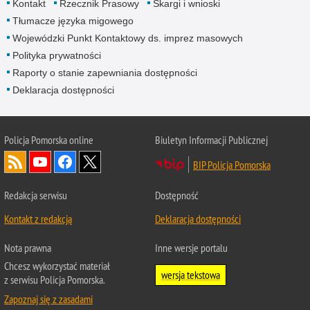
Kontakt
Rzecznik Prasowy
Skargi i wnioski
Tłumacze języka migowego
Wojewódzki Punkt Kontaktowy ds. imprez masowych
Polityka prywatności
Raporty o stanie zapewniania dostępności
Deklaracja dostępności
Policja Pomorska online
Biuletyn Informacji Publicznej
BIP Policja Pomorska
Redakcja serwisu
Dostępność
Kontakt z redakcją
Deklaracja dostępności
Nota prawna
Inne wersje portalu
Chcesz wykorzystać materiał
wersja tekstowa
z serwisu Policja Pomorska.
Zapoznaj się z zasadami