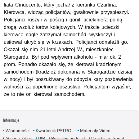
fiata Cinqecento, który jechał z kierunku Czarlina.
Kierowca, widząc policjantów, gwałtownie przyspieszył.
Policjanci ruszyli w pościg i gonili uciekiniera polną
drogą wzdłuż torów kolejowych. W trakcie ucieczki
kierowca nagle zatrzymał samochód, wyskoczył i
usiłował ukryć się w krzakach. Policjanci odnaleźli go.
Okazał się nim 21-letni Andrzej W., mieszkaniec
Starogardu. Był pod wpływem alkoholu - miał ok. 2
prom. Ponadto okazało się, że kierował kradzionym
samochodem (kradzież dokonana w Starogardzie dzisiaj
w nocy) i był poszukiwany do odbycia kary pozbawienia
wolności za popełnione oszustwo. Policjantom wyjaśnił,
że to nie on kierował samochodem.
Informacje
Wiadomości
Kwartalnik PATROL
Materiały Video
Galeria Zdjęć
BIP
Policyjny podcast
Uzyskaj patronat