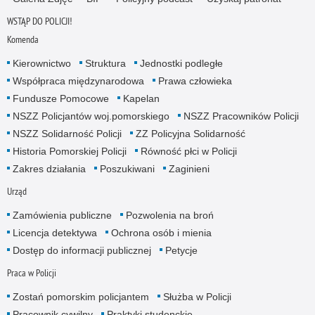
WSTĄP DO POLICJI!
Komenda
Kierownictwo
Struktura
Jednostki podległe
Współpraca międzynarodowa
Prawa człowieka
Fundusze Pomocowe
Kapelan
NSZZ Policjantów woj.pomorskiego
NSZZ Pracowników Policji
NSZZ Solidarność Policji
ZZ Policyjna Solidarność
Historia Pomorskiej Policji
Równość płci w Policji
Zakres działania
Poszukiwani
Zaginieni
Urząd
Zamówienia publiczne
Pozwolenia na broń
Licencja detektywa
Ochrona osób i mienia
Dostęp do informacji publicznej
Petycje
Praca w Policji
Zostań pomorskim policjantem
Służba w Policji
Pracownik cywilny
Praktyki studenckie