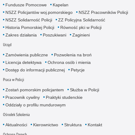
Fundusze Pomocowe
Kapelan
NSZZ Policjantów woj.pomorskiego
NSZZ Pracowników Policji
NSZZ Solidarność Policji
ZZ Policyjna Solidarność
Historia Pomorskiej Policji
Równość płci w Policji
Zakres działania
Poszukiwani
Zaginieni
Urząd
Zamówienia publiczne
Pozwolenia na broń
Licencja detektywa
Ochrona osób i mienia
Dostęp do informacji publicznej
Petycje
Praca w Policji
Zostań pomorskim policjantem
Służba w Policji
Pracownik cywilny
Praktyki studenckie
Oddziały o profilu mundurowym
Ośrodek Szkolenia
Aktualności
Kierownictwo
Struktura
Kontakt
Ochrona Danych