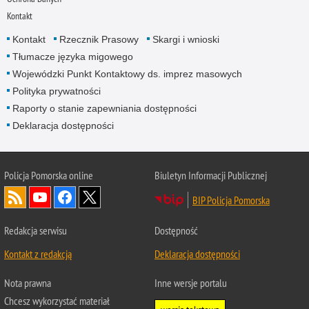
Kontakt
Kontakt
Rzecznik Prasowy
Skargi i wnioski
Tłumacze języka migowego
Wojewódzki Punkt Kontaktowy ds. imprez masowych
Polityka prywatności
Raporty o stanie zapewniania dostępności
Deklaracja dostępności
Policja Pomorska online
Biuletyn Informacji Publicznej
BIP Policja Pomorska
Redakcja serwisu
Dostępność
Kontakt z redakcją
Deklaracja dostępności
Nota prawna
Inne wersje portalu
Chcesz wykorzystać materiał