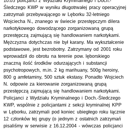
10.05 policjanci z Wydziału Kryminalnego i Doch.-
Śledczego KWP w wyniku długotrwałej pracy operacyjnej
zatrzymali przebywającego w Lęborku 32-letniego
Wojciecha N., znanego w świecie przestępczym dilera
narkotykowego dowodzącego zorganizowaną grupą
przestępczą zajmującą się handlowaniem narkotykami.
Mężczyzna dotychczas nie był karany. Ma wykształcenie
podstawowe, jest bezrobotny. Zatrzymany od 2001 roku
wprowadził do obrotu na terenie pow. lęborskiego
znaczną ilość środków odurzających i substancji
psychotropowych, m.in. 2 kg marihuany, 500g heroiny,
800 g amfetaminy, 500 sztuk ekstasy. Ponadto Wojciech
N. odpowie za kierowanie zorganizowaną grupą
przestępczą zajmującą się handlowaniem narkotykami.
Policjanci z Wydziału Kryminalnego i Doch.-Śledczego
KWP, wspólnie z policjantami z sekcji kryminalnej KPP
w Lęborku, zatrzymali pod koniec ubiegłego roku łącznie
12 członków tej grupy (o jednym z ostatnich zatrzymań
pisaliśmy w serwisie z 16.12.2004 - wówczas policjanci