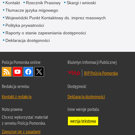
Kontakt
Rzecznik Prasowy
Skargi i wnioski
Tłumacze języka migowego
Wojewódzki Punkt Kontaktowy ds. imprez masowych
Polityka prywatności
Raporty o stanie zapewniania dostępności
Deklaracja dostępności
Policja Pomorska online
Biuletyn Informacji Publicznej
BIP Policja Pomorska
Redakcja serwisu
Dostępność
Kontakt z redakcją
Deklaracja dostępności
Nota prawna
Inne wersje portalu
Chcesz wykorzystać materiał
wersja tekstowa
z serwisu Policja Pomorska.
Zapoznaj się z zasadami