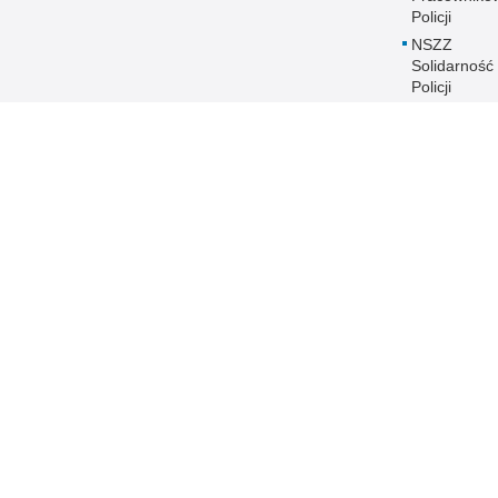
Policji
NSZZ
Solidarność
Policji
ZZ Policyjna
Solidarność
Historia
Pomorskiej P
Równość płc
Policji
Zakres dział
Poszukiwani
Zaginieni
Policja Pomorska online
Biuletyn Informacji Public
BIP Policja Pom