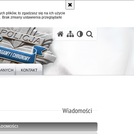
ych plików, to zgadzasz się na ich użycie
. Brak zmiany ustawienia przeglądarki
otwórz wysz
DANYCH
KONTAKT
Wiadomości
ADOMOŚCI