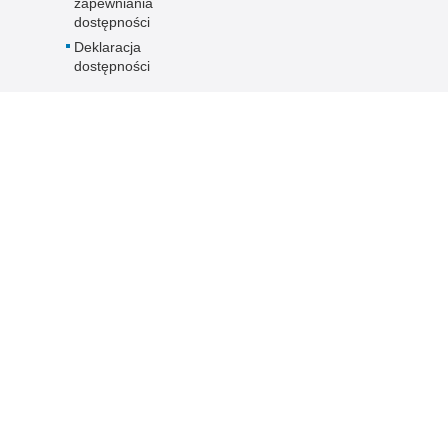
zapewniania
dostępności
Deklaracja
dostępności
rawna
Inne wersje portalu
wykorzystać materiał
wersja tekstowa
su Policja Pomorska.