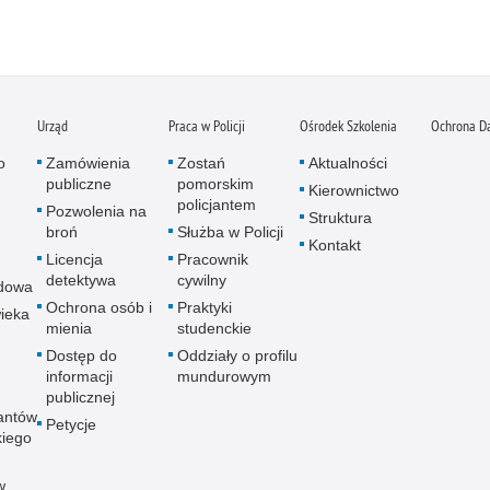
Urząd
Praca w Policji
Ośrodek Szkolenia
Ochrona D
o
Zamówienia
Zostań
Aktualności
publiczne
pomorskim
Kierownictwo
policjantem
Pozwolenia na
Struktura
broń
Służba w Policji
Kontakt
Licencja
Pracownik
detektywa
cywilny
dowa
Ochrona osób i
Praktyki
ieka
mienia
studenckie
Dostęp do
Oddziały o profilu
informacji
mundurowym
publicznej
antów
Petycje
kiego
w