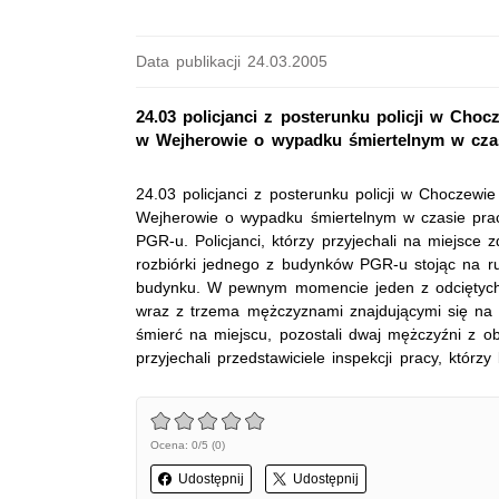
Data publikacji 24.03.2005
24.03 policjanci z posterunku policji w Cho
w Wejherowie o wypadku śmiertelnym w czas
24.03 policjanci z posterunku policji w Choczewi
Wejherowie o wypadku śmiertelnym w czasie prac
PGR-u. Policjanci, którzy przyjechali na miejsce z
rozbiórki jednego z budynków PGR-u stojąc na r
budynku. W pewnym momencie jeden z odciętych e
wraz z trzema mężczyznami znajdującymi się na n
śmierć na miejscu, pozostali dwaj mężczyźni z ob
przyjechali przedstawiciele inspekcji pracy, któr
Ocena: 0/5 (0)
Udostępnij
Udostępnij