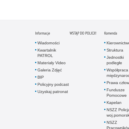
Informacje
WSTĄP DO POLICJI!
Komenda
Wiadomości
Kierownictw
Kwartalnik
Struktura
PATROL
Jednostki
Materiały Video
podległe
Galeria Zdjęć
Współpraca
międzynaro
BIP
Prawa człow
Policyjny podcast
Fundusze
Uzyskaj patronat
Pomocowe
Kapelan
NSZZ Policj
woj.pomors
NSZZ
Pracownikó