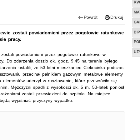
KW
MA
Powrót
Drukuj
GA
BIP
czewie zostali powiadomieni przez pogotowie ratunkowe
ie pracy.
PO
UZ
e zostali powiadomieni przez pogotowie ratunkowe w
y. Do zdarzenia doszło ok. godz. 9.45 na terenie byłego
darzenia ustalili, że 53-letni mieszkaniec Ciekocinka podczas
usztowaniu przecinał palnikiem gazowym metalowe elementy
lementów uderzył w rusztowanie, które przewróciło się
im. Mężczyźni spadli z wysokości ok. 5 m. 53-latek poniósł
rażeniami zostali przewiezieni do szpitala. Na miejsce
zy będą wyjaśniać przyczyny wypadku.