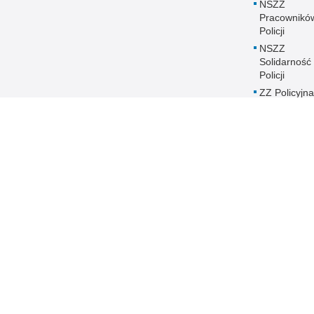
NSZZ
Pracownikó
Policji
NSZZ
Solidarność
Policji
ZZ Policyjna
Solidarność
Historia
Pomorskiej P
Równość płc
Policji
Zakres dział
Poszukiwani
Zaginieni
Policja Pomorska online
Biuletyn Informacji Public