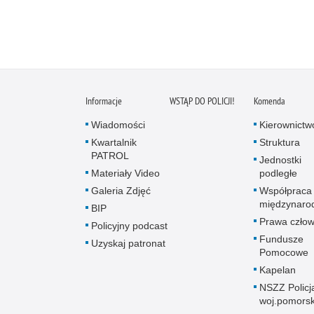
Informacje
WSTĄP DO POLICJI!
Komenda
Wiadomości
Kierownictw
Kwartalnik
Struktura
PATROL
Jednostki
Materiały Video
podległe
Galeria Zdjęć
Współpraca
międzynaro
BIP
Prawa człow
Policyjny podcast
Fundusze
Uzyskaj patronat
Pomocowe
Kapelan
NSZZ Policj
woj.pomors