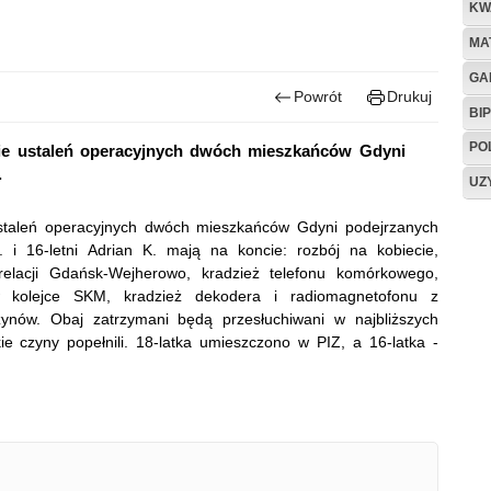
KW
MA
GA
Powrót
Drukuj
BIP
PO
kcie ustaleń operacyjnych dwóch mieszkańców Gdyni
.
UZ
 ustaleń operacyjnych dwóch mieszkańców Gdyni podejrzanych
. i 16-letni Adrian K. mają na koncie: rozbój na kobiecie,
relacji Gdańsk-Wejherowo, kradzież telefonu komórkowego,
 kolejce SKM, kradzież dekodera i radiomagnetofonu z
zynów. Obaj zatrzymani będą przesłuchiwani w najbliższych
akie czyny popełnili. 18-latka umieszczono w PIZ, a 16-latka -