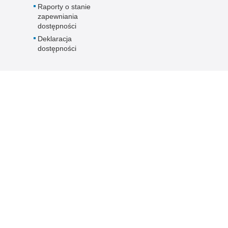
Raporty o stanie
zapewniania
dostępności
Deklaracja
dostępności
rawna
Inne wersje portalu
wykorzystać materiał