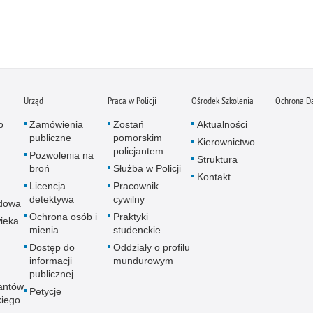
Urząd
Praca w Policji
Ośrodek Szkolenia
Ochrona D
o
Zamówienia
Zostań
Aktualności
publiczne
pomorskim
Kierownictwo
policjantem
Pozwolenia na
Struktura
broń
Służba w Policji
Kontakt
Licencja
Pracownik
detektywa
cywilny
dowa
Ochrona osób i
Praktyki
ieka
mienia
studenckie
Dostęp do
Oddziały o profilu
informacji
mundurowym
publicznej
antów
Petycje
kiego