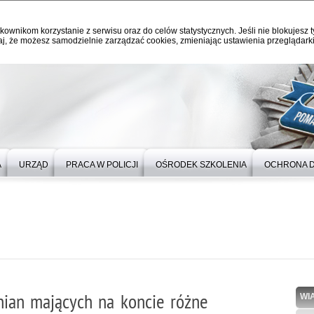
kownikom korzystanie z serwisu oraz do celów statystycznych. Jeśli nie blokujesz t
j, że możesz samodzielnie zarządzać cookies, zmieniając ustawienia przeglądarki
A
URZĄD
PRACA W POLICJI
OŚRODEK SZKOLENIA
OCHRONA 
nian mających na koncie różne
WI