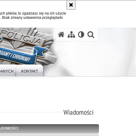
ych plików, to zgadzasz się na ich użycie
. Brak zmiany ustawienia przeglądarki
otwórz wysz
DANYCH
KONTAKT
Wiadomości
ADOMOŚCI