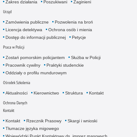
Zakres działania
Poszukiwani
Zaginieni
Urząd
Zamówienia publiczne
Pozwolenia na broń
Licencja detektywa
Ochrona osób i mienia
Dostęp do informacji publicznej
Petycje
Praca w Policji
Zostań pomorskim policjantem
Służba w Policji
Pracownik cywilny
Praktyki studenckie
Oddziały o profilu mundurowym
Ośrodek Szkolenia
Aktualności
Kierownictwo
Struktura
Kontakt
Ochrona Danych
Kontakt
Kontakt
Rzecznik Prasowy
Skargi i wnioski
Tłumacze języka migowego
Wojewódzki Punkt Kontaktowy ds. imprez masowych