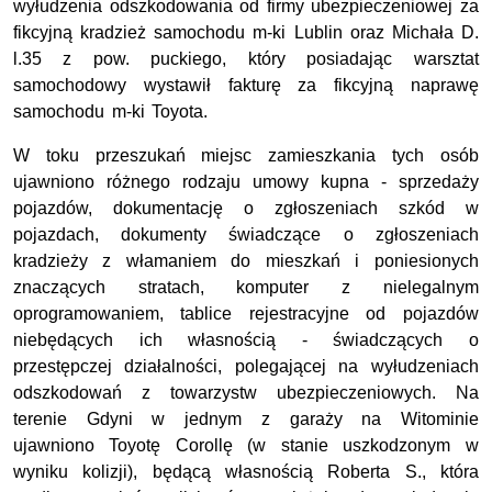
wyłudzenia odszkodowania od firmy ubezpieczeniowej za
fikcyjną kradzież samochodu m-ki Lublin oraz Michała D.
l.35 z pow. puckiego, który posiadając warsztat
samochodowy wystawił fakturę za fikcyjną naprawę
samochodu m-ki Toyota.
W toku przeszukań miejsc zamieszkania tych osób
ujawniono różnego rodzaju umowy kupna - sprzedaży
pojazdów, dokumentację o zgłoszeniach szkód w
pojazdach, dokumenty świadczące o zgłoszeniach
kradzieży z włamaniem do mieszkań i poniesionych
znaczących stratach, komputer z nielegalnym
oprogramowaniem, tablice rejestracyjne od pojazdów
niebędących ich własnością - świadczących o
przestępczej działalności, polegającej na wyłudzeniach
odszkodowań z towarzystw ubezpieczeniowych. Na
terenie Gdyni w jednym z garaży na Witominie
ujawniono Toyotę Corollę (w stanie uszkodzonym w
wyniku kolizji), będącą własnością Roberta S., która