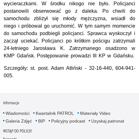
wycieraczkami. W środku nikogo nie było. Policjanci
postanowili obserwować go z daleka. Po chwili do
samochodu zbliżył się młody mężczyzna, wsiadł do
niego i próbował go uruchomić. W tym samym momencie
do samochodu podbiegli policjanci. Sprawca wyskoczył i
zaczął uciekać. Policjanci po krótkim pościgu zatrzymali
24-letniego Jarosława K. Zatrzymanego osadzono w
KMP Gdańsk. Postępowanie prowadzi III KP w Gdańsku.
Szczegóły: st. post. Adam Atliński - 32-16-440, 604-941-
005.
Informacje
Wiadomości
Kwartalnik PATROL
Materiały Video
Galeria Zdjęć
BIP
Policyjny podcast
Uzyskaj patronat
WSTĄP DO POLICJI!
Komenda