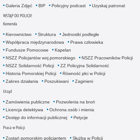
Galeria Zdjęć
BIP
Policyjny podcast
Uzyskaj patronat
WSTĄP DO POLICJI!
Komenda
Kierownictwo
Struktura
Jednostki podległe
Współpraca międzynarodowa
Prawa człowieka
Fundusze Pomocowe
Kapelan
NSZZ Policjantów woj.pomorskiego
NSZZ Pracowników Policji
NSZZ Solidarność Policji
ZZ Policyjna Solidarność
Historia Pomorskiej Policji
Równość płci w Policji
Zakres działania
Poszukiwani
Zaginieni
Urząd
Zamówienia publiczne
Pozwolenia na broń
Licencja detektywa
Ochrona osób i mienia
Dostęp do informacji publicznej
Petycje
Praca w Policji
Zostań pomorskim policjantem
Służba w Policji