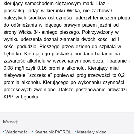
kierujący samochodem ciężarowym marki Liaz -
piaskarką, jadąc w kierunku Wicka, nie zachował
należytych środków ostrożności, uderzył lemieszem pługa
do odśnieżania w idącego prawym pasem jezdni od
strony Wicka 34-letniego pieszego. Pokrzywdzony w
wyniku uderzenia doznał złamania dwóch kości ud i
kości podudzia. Pieszego przewieziono do szpitala w
Lęborku. Kierującego piaskarką poddano badaniu na
zawartość alkoholu w wydychanym powietrzu. I badanie -
0,08 mg/l czyli 0,16 promila alkoholu. Kierujący miał
niebywałe "szczęście" ponieważ próg trzeźwości to 0,2
promila alkoholu. Kierującego po wykonaniu czynności
procesowych zwolniono. Dalsze postępowanie prowadzi
KPP w Lęborku.
Informacje
Wiadomości
Kwartalnik PATROL
Materiały Video