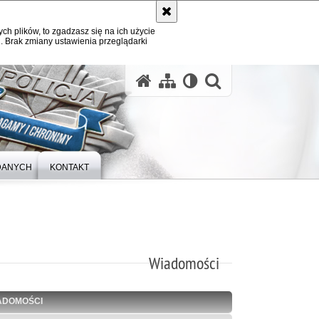
ych plików, to zgadzasz się na ich użycie
. Brak zmiany ustawienia przeglądarki
otwórz wysz
DANYCH
KONTAKT
Wiadomości
ADOMOŚCI