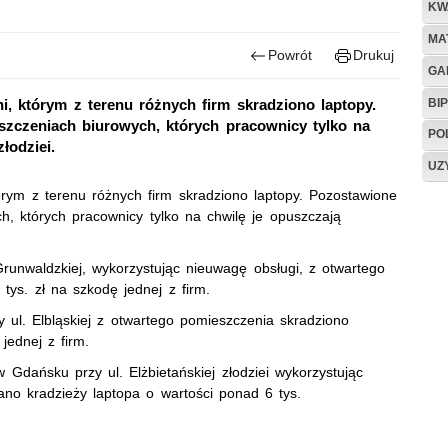
KW
MA
Powrót
Drukuj
GA
BIP
ni, którym z terenu różnych firm skradziono laptopy.
zczeniach biurowych, których pracownicy tylko na
PO
łodziei.
UZ
tórym z terenu różnych firm skradziono laptopy. Pozostawione
, których pracownicy tylko na chwilę je opuszczają
runwaldzkiej, wykorzystując nieuwagę obsługi, z otwartego
tys. zł na szkodę jednej z firm.
 ul. Elbląskiej z otwartego pomieszczenia skradziono
jednej z firm.
Gdańsku przy ul. Elżbietańskiej złodziei wykorzystując
no kradzieży laptopa o wartości ponad 6 tys.