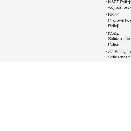
NSZZ Policj
woj.pomors
NSZZ
Pracownikó
Policji
NSZZ
Solidarność
Policji
ZZ Policyjna
Solidarność
Historia
Pomorskiej P
Równość płc
Policji
Zakres dział
Poszukiwani
Zaginieni