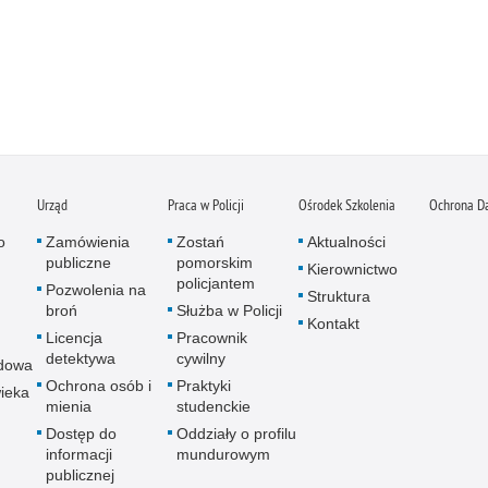
Urząd
Praca w Policji
Ośrodek Szkolenia
Ochrona D
o
Zamówienia
Zostań
Aktualności
publiczne
pomorskim
Kierownictwo
policjantem
Pozwolenia na
Struktura
broń
Służba w Policji
Kontakt
Licencja
Pracownik
detektywa
cywilny
dowa
Ochrona osób i
Praktyki
ieka
mienia
studenckie
Dostęp do
Oddziały o profilu
informacji
mundurowym
publicznej