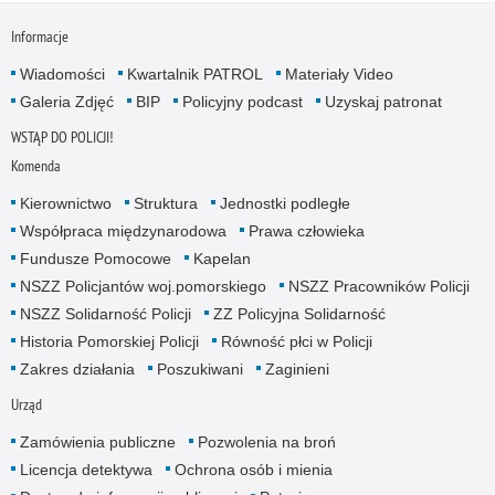
Informacje
Wiadomości
Kwartalnik PATROL
Materiały Video
Galeria Zdjęć
BIP
Policyjny podcast
Uzyskaj patronat
WSTĄP DO POLICJI!
Komenda
Kierownictwo
Struktura
Jednostki podległe
Współpraca międzynarodowa
Prawa człowieka
Fundusze Pomocowe
Kapelan
NSZZ Policjantów woj.pomorskiego
NSZZ Pracowników Policji
NSZZ Solidarność Policji
ZZ Policyjna Solidarność
Historia Pomorskiej Policji
Równość płci w Policji
Zakres działania
Poszukiwani
Zaginieni
Urząd
Zamówienia publiczne
Pozwolenia na broń
Licencja detektywa
Ochrona osób i mienia