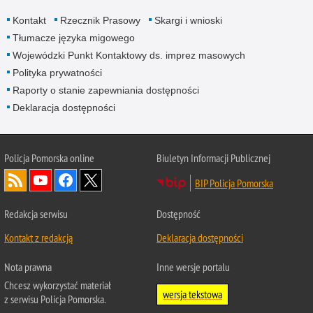
Kontakt
Rzecznik Prasowy
Skargi i wnioski
Tłumacze języka migowego
Wojewódzki Punkt Kontaktowy ds. imprez masowych
Polityka prywatności
Raporty o stanie zapewniania dostępności
Deklaracja dostępności
Policja Pomorska online
Biuletyn Informacji Publicznej
BIP Policja Pomorska
Redakcja serwisu
Dostępność
Kontakt z redakcją
Deklaracja dostępności
Nota prawna
Inne wersje portalu
Chcesz wykorzystać materiał
wersja tekstowa
z serwisu Policja Pomorska.