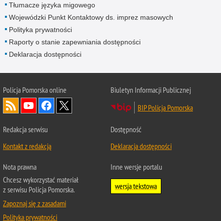
Tłumacze języka migowego
Wojewódzki Punkt Kontaktowy ds. imprez masowych
Polityka prywatności
Raporty o stanie zapewniania dostępności
Deklaracja dostępności
Policja Pomorska online
Biuletyn Informacji Publicznej
BIP Policja Pomorska
Redakcja serwisu
Dostępność
Kontakt z redakcją
Deklaracja dostępności
Nota prawna
Inne wersje portalu
Chcesz wykorzystać materiał
wersja tekstowa
z serwisu Policja Pomorska.
Zapoznaj się z zasadami
Polityka prywatności