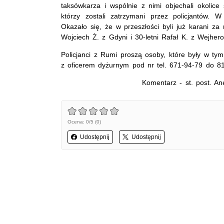
taksówkarza i wspólnie z nimi objechali okolice
którzy zostali zatrzymani przez policjantów. W
Okazało się, że w przeszłości byli już karani za 
Wojciech Ż. z Gdyni i 30-letni Rafał K. z Wejherow
Policjanci z Rumi proszą osoby, które były w ty
z oficerem dyżurnym pod nr tel. 671-94-79 do 81
Komentarz - st. post. An
Ocena: 0/5 (0)
Udostępnij
Udostępnij