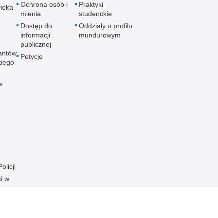
Ochrona osób i
Praktyki
ieka
mienia
studenckie
Dostęp do
Oddziały o profilu
informacji
mundurowym
publicznej
antów
Petycje
kiego
w
olicji
i w
ania