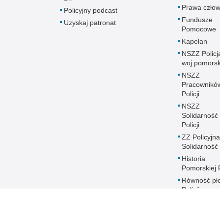
Prawa człow
Policyjny podcast
Fundusze
Uzyskaj patronat
Pomocowe
Kapelan
NSZZ Policj
woj.pomors
NSZZ
Pracownikó
Policji
NSZZ
Solidarność
Policji
ZZ Policyjna
Solidarność
Historia
Pomorskiej P
Równość płc
Policji
Zakres dział
Poszukiwani