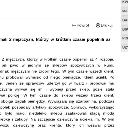
KW
MA
GA
Powrót
Drukuj
BIP
PO
ymali 2 mężczyzn, którzy w krótkim czasie popełnili aż
UZ
i 2 mężczyzn, którzy w krótkim czasie popełnili aż 4 rozboje.
ie pili piwo w jednym ze sklepów spożywczych w Rumi.
ednak mężczyźni nie zrobili tego. W tym czasie wszedł klient.
mu próbowali wymusić od niego pieniądze. Klient uciekł. Po
00 zł. Jeden ze sprawców uderzył go w twarz i próbował mu
zyzna wyrwał się im i wybiegł przed sklep, gdzie stała
wał policję. W tym czasie do sklepu wszedł trzeci klient.
 obojga żądali pieniędzy. Wywiązała się szarpanina, podczas
z półek pospadały artykuły spożywcze. Sprawcy, wykorzystując
o było mało, niedaleko sklepu zaatakowali idącą młodą
torebkę i zakupy. Na szczęście dziewczyna uciekła im. W tym
diowozu dziewczynę oraz klienta, który ich wezwał przez