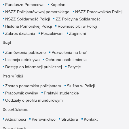
Fundusze Pomocowe
Kapelan
NSZZ Policjantów woj.pomorskiego
NSZZ Pracowników Policji
NSZZ Solidarność Policji
ZZ Policyjna Solidarność
Historia Pomorskiej Policji
Równość płci w Policji
Zakres działania
Poszukiwani
Zaginieni
Urząd
Zamówienia publiczne
Pozwolenia na broń
Licencja detektywa
Ochrona osób i mienia
Dostęp do informacji publicznej
Petycje
Praca w Policji
Zostań pomorskim policjantem
Służba w Policji
Pracownik cywilny
Praktyki studenckie
Oddziały o profilu mundurowym
Ośrodek Szkolenia
Aktualności
Kierownictwo
Struktura
Kontakt
Ochrona Danych