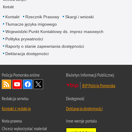
Kontakt
Kontakt
Rzecznik Prasowy
Skargi i wnioski
Tłumacze języka migowego
Wojewódzki Punkt Kontaktowy ds. imprez masowych
Polityka prywatności
Raporty o stanie zapewniania dostępności
Deklaracja dostępności
Policja Pomorska online
Biuletyn Informacji Publicznej
BIP Policja Pomorska
Redakcja serwisu
Dostępność
Kontakt z redakcją
Deklaracja dostępności
Nota prawna
Inne wersje portalu
Chcesz wykorzystać materiał