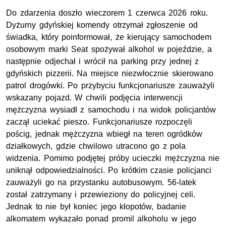
Do zdarzenia doszło wieczorem 1 czerwca 2026 roku.
Dyżurny gdyńskiej komendy otrzymał zgłoszenie od
świadka, który poinformował, że kierujący samochodem
osobowym marki Seat spożywał alkohol w pojeździe, a
następnie odjechał i wrócił na parking przy jednej z
gdyńskich pizzerii. Na miejsce niezwłocznie skierowano
patrol drogówki. Po przybyciu funkcjonariusze zauważyli
wskazany pojazd. W chwili podjęcia interwencji
mężczyzna wysiadł z samochodu i na widok policjantów
zaczął uciekać pieszo. Funkcjonariusze rozpoczęli
pościg, jednak mężczyzna wbiegł na teren ogródków
działkowych, gdzie chwilowo utracono go z pola
widzenia. Pomimo podjętej próby ucieczki mężczyzna nie
uniknął odpowiedzialności. Po krótkim czasie policjanci
zauważyli go na przystanku autobusowym. 56-latek
został zatrzymany i przewieziony do policyjnej celi.
Jednak to nie był koniec jego kłopotów, badanie
alkomatem wykazało ponad promil alkoholu w jego