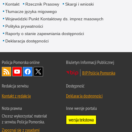
Kontakt
Rzecznik Prasowy
Skargi i wnioski
Tłumacze języka migowego
Wojewódzki Punkt Kontaktowy ds. imprez masowych
Polityka prywatności
Raporty o stanie zapewniania dostępności
Deklaracja dostępności
Policja Pomorska online
Biuletyn Informacji Publicznej
BIP Policja Pomorska
Redakcja serwisu
Dostępność
Kontakt z redakcją
Deklaracja dostępności
Nota prawna
Inne wersje portalu
Chcesz wykorzystać materiał
wersja tekstowa
z serwisu Policja Pomorska.
Zapoznaj się z zasadami