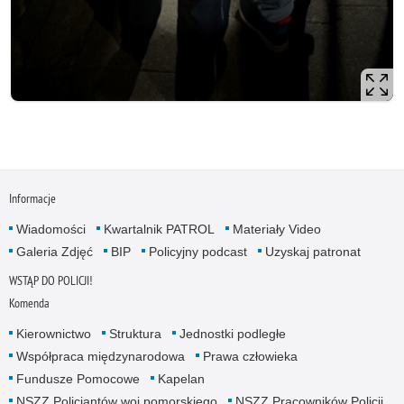
Informacje
Wiadomości
Kwartalnik PATROL
Materiały Video
Galeria Zdjęć
BIP
Policyjny podcast
Uzyskaj patronat
WSTĄP DO POLICJI!
Komenda
Kierownictwo
Struktura
Jednostki podległe
Współpraca międzynarodowa
Prawa człowieka
Fundusze Pomocowe
Kapelan
NSZZ Policjantów woj.pomorskiego
NSZZ Pracowników Policji