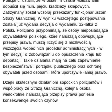
Policjanci ustalili, że w ostatnim czasie Mołdawianin
dopuścił się m.in. pięciu kradzieży sklepowych.
Zatrzymany został wczoraj przekazany funkcjonariuszom
Straży Granicznej. W wyniku wszczętego postępowania
została już wydana decyzja o wydaleniu 32-latka z
Polski. Policjanci przypominają, że osoby nieposiadające
obywatelstwa polskiego, które naruszają obowiązujące
przepisy prawa, muszą liczyć się z możliwością
wszczęcia wobec nich procedur administracyjnych - w
tym decyzji o zobowiązaniu do opuszczenia kraju lub
deportacji. Takie działania mają na celu zapewnienie
bezpieczeństwa i porządku publicznego oraz ochronę
obywateli przed osobami, które uporczywie łamią prawo.
Dzięki skutecznym działaniom sopockich policjantów i
współpracy ze Strażą Graniczną, kolejna osoba
wielokrotnie naruszająca przepisy prawa poniesie
konsekwencje swoich czynów