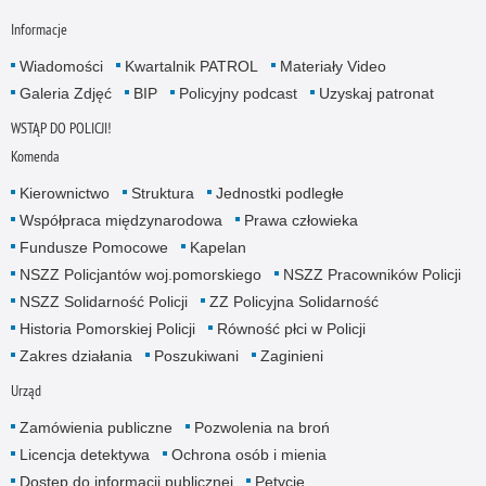
Informacje
Wiadomości
Kwartalnik PATROL
Materiały Video
Galeria Zdjęć
BIP
Policyjny podcast
Uzyskaj patronat
WSTĄP DO POLICJI!
Komenda
Kierownictwo
Struktura
Jednostki podległe
Współpraca międzynarodowa
Prawa człowieka
Fundusze Pomocowe
Kapelan
NSZZ Policjantów woj.pomorskiego
NSZZ Pracowników Policji
NSZZ Solidarność Policji
ZZ Policyjna Solidarność
Historia Pomorskiej Policji
Równość płci w Policji
Zakres działania
Poszukiwani
Zaginieni
Urząd
Zamówienia publiczne
Pozwolenia na broń
Licencja detektywa
Ochrona osób i mienia
Dostęp do informacji publicznej
Petycje