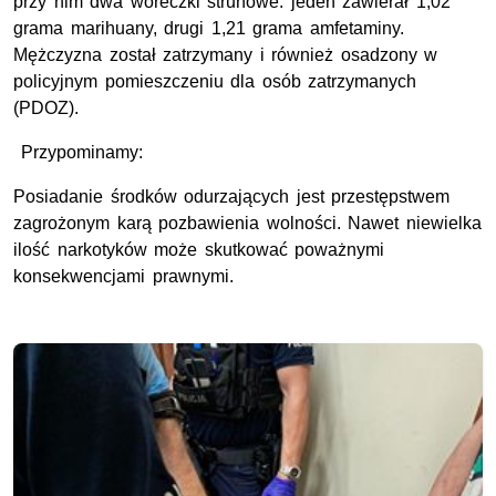
przy nim dwa woreczki strunowe: jeden zawierał 1,02
grama marihuany, drugi 1,21 grama amfetaminy.
Mężczyzna został zatrzymany i również osadzony w
policyjnym pomieszczeniu dla osób zatrzymanych
(PDOZ).
Przypominamy:
Posiadanie środków odurzających jest przestępstwem
zagrożonym karą pozbawienia wolności. Nawet niewielka
ilość narkotyków może skutkować poważnymi
konsekwencjami prawnymi.