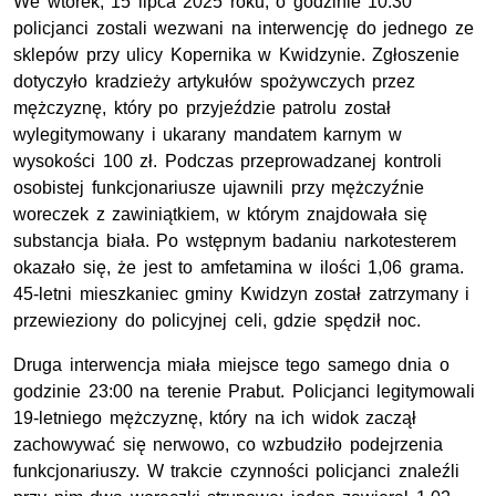
We wtorek, 15 lipca 2025 roku, o godzinie 10:30
policjanci zostali wezwani na interwencję do jednego ze
sklepów przy ulicy Kopernika w Kwidzynie. Zgłoszenie
dotyczyło kradzieży artykułów spożywczych przez
mężczyznę, który po przyjeździe patrolu został
wylegitymowany i ukarany mandatem karnym w
wysokości 100 zł. Podczas przeprowadzanej kontroli
osobistej funkcjonariusze ujawnili przy mężczyźnie
woreczek z zawiniątkiem, w którym znajdowała się
substancja biała. Po wstępnym badaniu narkotesterem
okazało się, że jest to amfetamina w ilości 1,06 grama.
45-letni mieszkaniec gminy Kwidzyn został zatrzymany i
przewieziony do policyjnej celi, gdzie spędził noc.
Druga interwencja miała miejsce tego samego dnia o
godzinie 23:00 na terenie Prabut. Policjanci legitymowali
19-letniego mężczyznę, który na ich widok zaczął
zachowywać się nerwowo, co wzbudziło podejrzenia
funkcjonariuszy. W trakcie czynności policjanci znaleźli